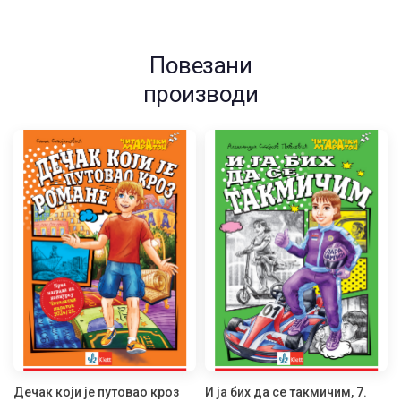
Повезани
производи
Дечак који је путовао кроз
И ја бих да се такмичим, 7.