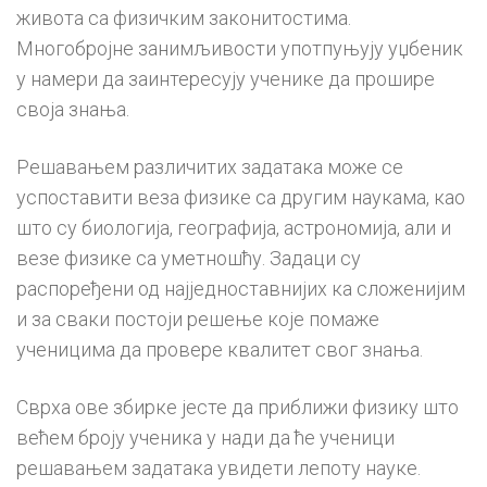
живота са физичким законитостима.
Многобројне занимљивости употпуњују уџбеник
у намери да заинтересују ученике да прошире
своја знања.
Решавањем различитих задатака може се
успоставити веза физике са другим наукама, као
што су биологија, географија, астрономија, али и
везе физике са уметношћу. Задаци су
распоређени од најједноставнијих ка сложенијим
и за сваки постоји решење које помаже
ученицима да провере квалитет свог знања.
Сврха ове збирке јесте да приближи физику што
већем броју ученика у нади да ће ученици
решавањем задатака увидети лепоту науке.