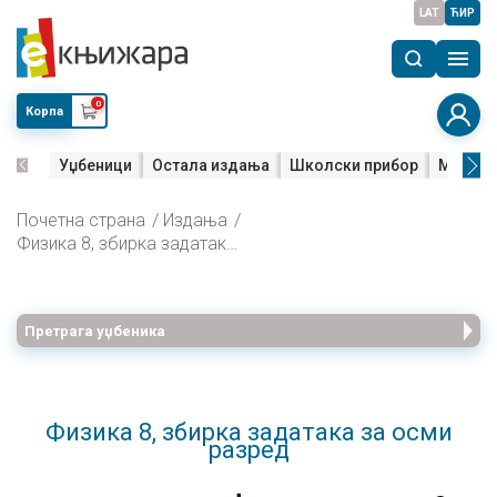
LAT
ЋИР
0
Корпа
Уџбеници
Остала издања
Школски прибор
Мала м
Почетна страна
Издања
Физика 8, збирка задатака за осми разред
Претрага уџбеника
Физика 8, збирка задатака за осми
разред