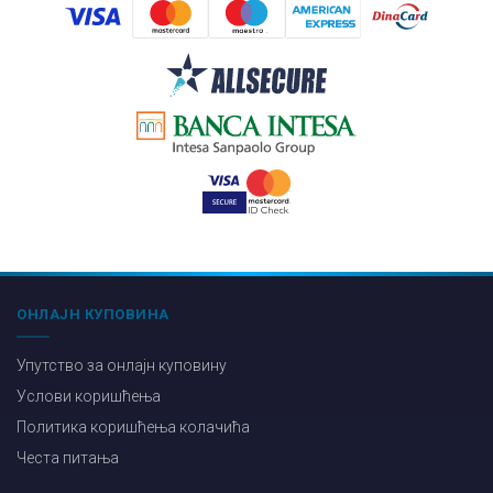
ОНЛАЈН КУПОВИНА
Упутство за онлајн куповину
Услови коришћења
Политика коришћења колачића
Честа питања