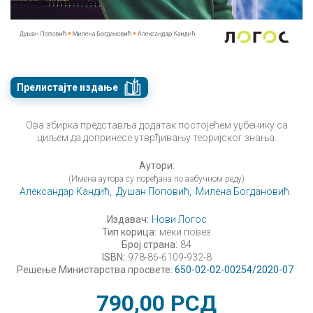
Прелистајте издање
Ова збирка представља додатак постојећем уџбенику са
циљем да допринесе утврђивању теоријског знања.
Аутори:
(Имена аутора су поређана по азбучном реду)
Александар Кандић,
Душан Поповић,
Милена Богдановић
Издавач:
Нови Логос
Тип корица:
меки повез
Број страна:
84
ISBN:
978-86-6109-932-8
Решење Министарства просвете:
650-02-02-00254/2020-07
790,00
РСД