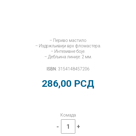
– Периво мастило
– Издржљивији врх фломастера.
– Интезивне боје.
– Дебљина линије: 2 мм.
ISBN:
3154148457206
286,00
РСД
Комада
-
+
Фломастери
OCEAN