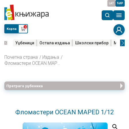
LAT
ЋИР
0
Корпа
Уџбеници
Остала издања
Школски прибор
Мала м
Почетна страна
Издања
Фломастери OCEAN MAPED 1/12
Претрага уџбеника
Фломастери OCEAN MAPED 1/12