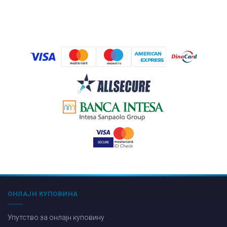
ОНЛАЈН КУПОВИНА
Упутство за онлајн куповину