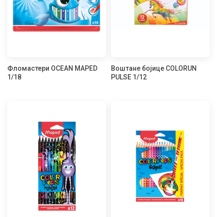
Фломастери OCEAN MAPED
Воштане бојице COLORUN
1/18
PULSE 1/12