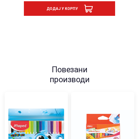
MAPED
ДОДАЈ У КОРПУ
1/12
количина
Повезани
производи