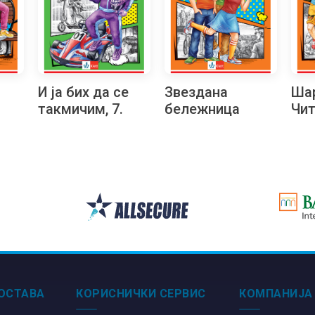
И ја бих да се
Звездана
Шар
такмичим, 7.
бележница
Чит
Читалачки
ма
маратон
ОСТАВА
КОРИСНИЧКИ СЕРВИС
КОМПАНИЈА