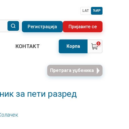
LAT
ЋИР
Регистрација
Пријавите се
0
КОНТАКТ
Корпа
Претрага уџбеника
еник за пети разред
Колачек