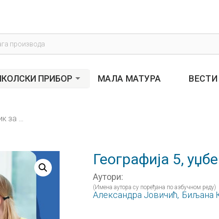
s
КОЛСКИ ПРИБОР
МАЛА МАТУРА
ВЕСТИ
Географија 5, уџбеник за пети разред
Географија 5, уџб
Аутори:
(Имена аутора су поређана по азбучном реду)
Александра Јовичић,
Биљана 