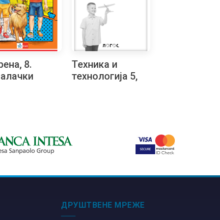
ена, 8.
Техника и
алачки
технологија 5,
ратон
збирка
материјала за
конструкторско
моделовање са
упутством на
бугарском
језику
ДРУШТВЕНЕ МРЕЖЕ