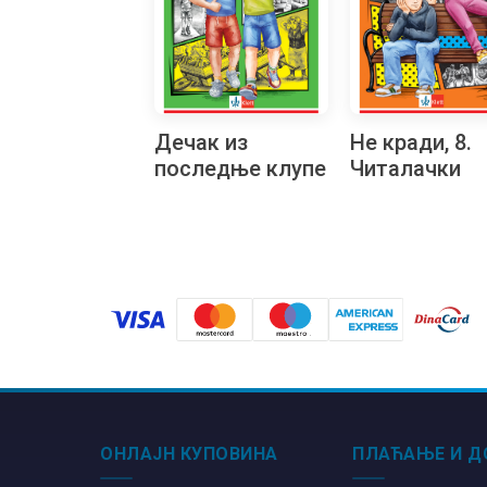
Дечак из
Не кради, 8.
последње клупе
Читалачки
маратон
ОНЛАЈН КУПОВИНА
ПЛАЋАЊЕ И Д