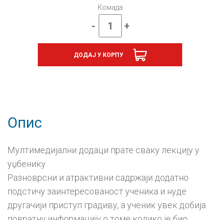
Комада
-
+
Географија
6,
е-
ДОДАЈ У КОРПУ
уџбеник
-
годишња
претплата
количина
Опис
Мултимедијални додаци прате сваку лекцију у
уџбенику.
Разноврсни и атрактивни садржаји додатно
подстичу заинтересованост ученика и нуде
другачији приступ градиву, а ученик увек добија
повратну информацију о томе колико је био