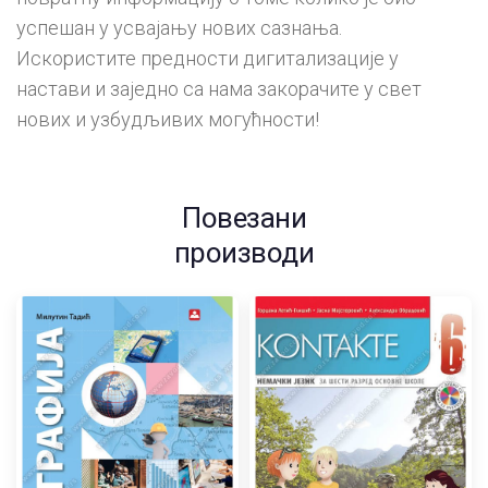
успешан у усвајању нових сазнања.
Искористите предности дигитализације у
настави и заједно са нама закорачите у свет
нових и узбудљивих могућности!
Повезани
производи