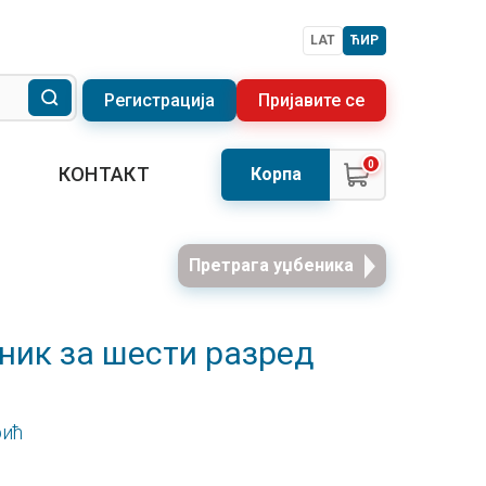
LAT
ЋИР
Регистрација
Пријавите се
0
КОНТАКТ
Корпа
Претрага уџбеника
еник за шести разред
рић