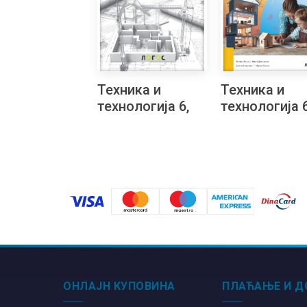
Техника и
Техника и
технологија 6,
технологија 6
збирка
уџбеник на
материјала за
бугарском
конструкторско
језику
моделовање са
упутством на
бугарском
језику
ОНЛАЈН КУПОВИНА
ПЛАЋАЊЕ И Д