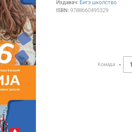
Бигз школство
Издавач:
9788660495329
ISBN:
-
Комада
Геогр
6,
уџбен
за
шести
разре
колич