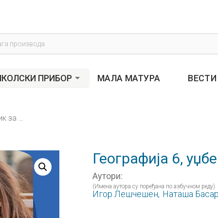
s
КОЛСКИ ПРИБОР
МАЛА МАТУРА
ВЕСТИ
Географија 6, уџбеник за шести разред
Географија 6, уџб
Аутори:
(Имена аутора су поређана по азбучном реду)
Игор Лешчешен,
Наташа Баса