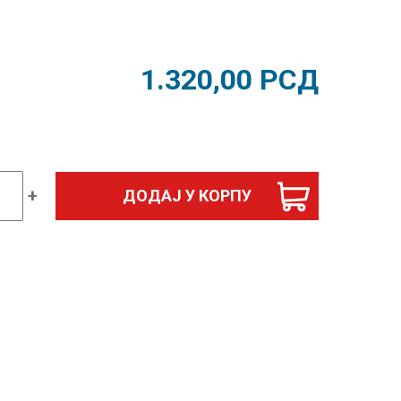
1.320,00
РСД
+
ДОДАЈ У КОРПУ
афија
ик
д
ина