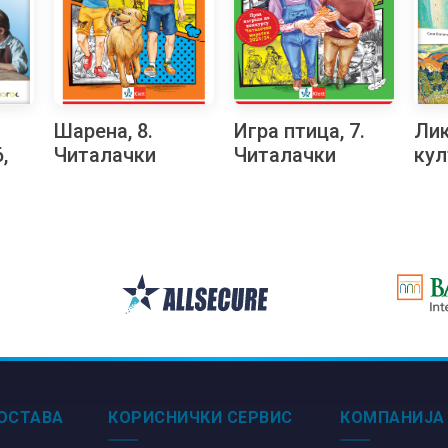
Шарена, 8.
Игра птица, 7.
Ли
,
Читалачки
Читалачки
кул
маратон
маратон
уџб
буг
јез
ОСТАВА
КОРИСНИЧКИ СЕРВИС
КОМПАНИЈА