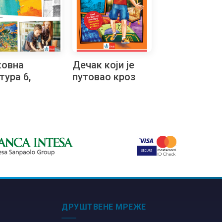
ковна
Дечак који је
тура 6,
путовао кроз
еник на
романе, 8.
арском
Читалачки
ику
маратон
ДРУШТВЕНЕ МРЕЖЕ