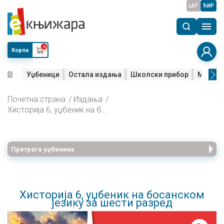
LAT
ЋИР
0
Корпа
Уџбеници
Остала издања
Школски прибор
Мала м
Почетна страна
Издања
Хисторија 6, уџбеник на босанском језику за шести разред
Претрага уџбеника
Хисторија 6, уџбеник на босанском
језику за шести разред