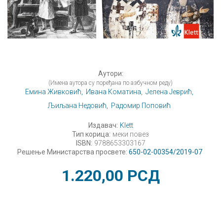
Аутори:
(Имена аутора су поређана по азбучном реду)
Емина Живковић,
Ивана Коматина,
Јелена Јеврић,
Љиљана Недовић,
Радомир Поповић
Издавач:
Klett
Тип корица:
меки повез
ISBN:
9788653303167
Решење Министарства просвете:
650-02-00354/2019-07
1.220,00
РСД