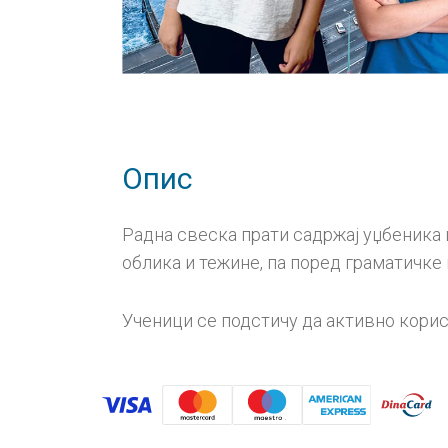
Опис
Радна свеска прати садржај уџбеника 
облика и тежине, па поред граматичке 
Ученици се подстичу да активно корист