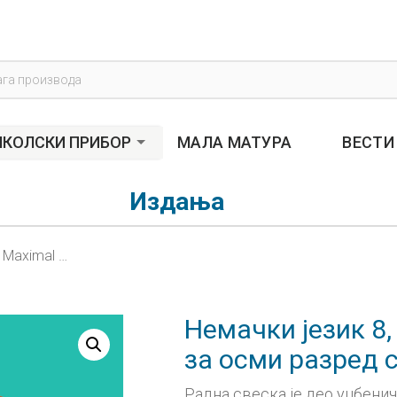
s
КОЛСКИ ПРИБОР
МАЛА МАТУРА
ВЕСТИ
Издања
Немачки језик 8, Maximal 4, радна свеска за осми разред са QR кодом
Немачки језик 8,
за осми разред 
Радна свеска је део уџбени