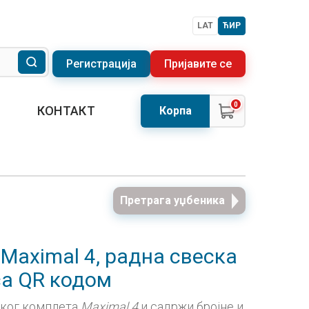
LAT
ЋИР
Регистрација
Пријавите се
0
КОНТАКТ
Корпа
Претрага уџбеника
 Maximal 4, радна свеска
са QR кодом
чког комплета
Maximal 4
и садржи бројне и