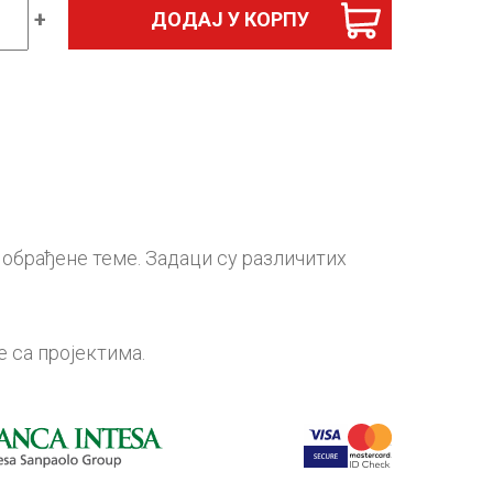
+
ДОДАЈ У КОРПУ
ки
al
а
д
обрађене теме. Задаци су различитих
ина
е са пројектима.