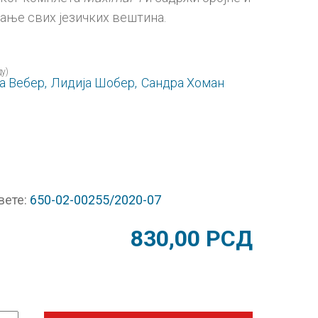
ање свих језичких вештина.
у)
а Вебер,
Лидија Шобер,
Сандра Хоман
вете:
650-02-00255/2020-07
830,00
РСД