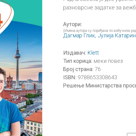
разноврсне задатке за вежб
Аутори:
(Имена аутора су поређана по азбучном ред
Дагмар Глик,
Јулија Катарин
Klett
Издавач:
меки повез
Тип корица:
76
Број страна:
9788653308643
ISBN:
Решење Министарства прос