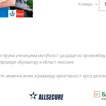
-
Комада
Немач
језик
8,
Maxim
4,
радна
свеск
за
осми
разре
са
QR
и пружа ученицима могућност да додатно провежбају 
кодом
колич
провере обухватају и област лексике.
е немачки језик и развијају креативност кроз делов