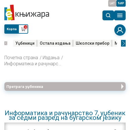
LAT
ЋИР
0
Корпа
Уџбеници
Остала издања
Школски прибор
Мала м
Почетна страна
Издања
Информатика и рачунарство 7, уџбеник за седми разред на бугарском језику
Претрага уџбеника
Информатика и рачунарство 7, уџбеник
за седми разред на бугарском језику