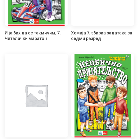
И ја бих да се такмичим, 7.
Хемија 7, збирка задатака за
Читалачки маратон
седми разред