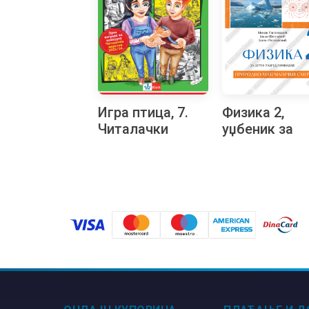
Игра птица, 7.
Физика 2,
Читалачки
уџбеник за
маратон
други разред
гимназије
природно-
математичк
смер