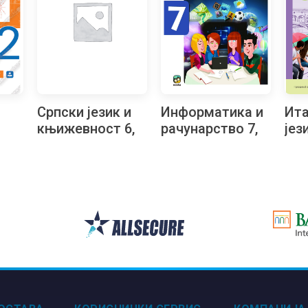
Српски језик и
Информатика и
Ита
књижевност 6,
рачунарство 7,
јези
читанка за
радни уџбеник
sia
шести разред
за седми разред
рад
осм
и