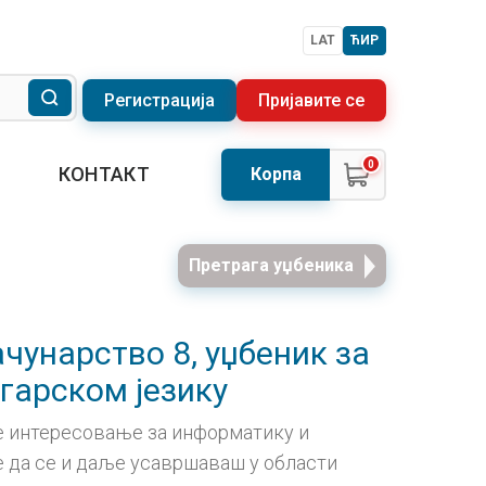
LAT
ЋИР
Регистрација
Пријавите се
0
КОНТАКТ
Корпа
Претрага уџбеника
чунарство 8, уџбеник за
гарском језику
е интересовање за информатику и
 да се и даље усавршаваш у области