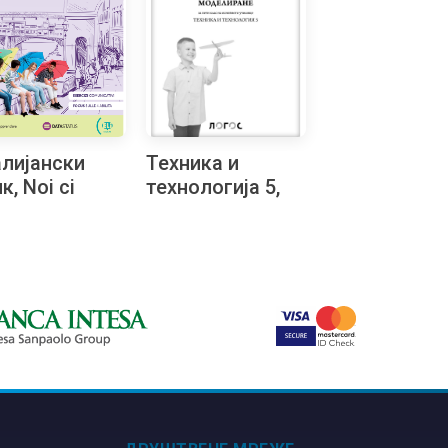
лијански
Техника и
к, Noi ci
технологија 5,
mo A2.2,
збирка
на свеска за
материјала за
и разред
конструкторско
моделовање са
упутством на
бугарском
језику