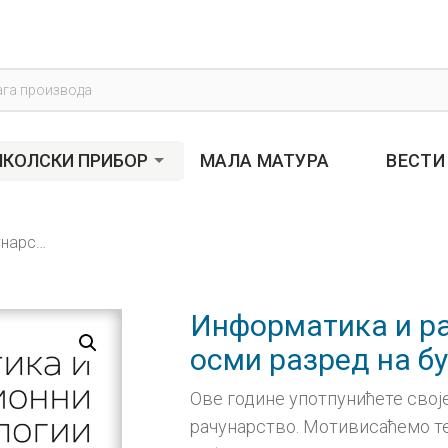
s
КОЛСКИ ПРИБОР
МАЛА МАТУРА
ВЕСТИ
Информатика и рачунарство 8, уџбеник за осми разред на бугарском језику
Информатика и ра
осми разред на бу
Ове године употпунићете свој
рачунарство. Мотивисаћемо те