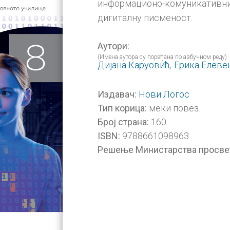
информационо-комуникативних 
дигиталну писменост.
Аутори:
(Имена аутора су поређана по азбучном реду)
Дијана Каруовић,
Ерика Елеве
Нови Логос
Издавач:
меки повез
Тип корица:
160
Број страна:
9788661098963
ISBN:
Решење Министарства просве