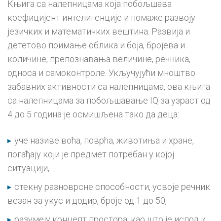
Књига са налепницама која побољшава
коефицијент интелигенције и помаже развоју
језичких и математичких вештина. Развија и
дететово поимање облика и боја, бројева и
количине, препознавања величине, речника,
односа и самоконтроле. Укључујући мноштво
забавних активности са налепницама, ова књига
са налепницама за побољшавање IQ за узраст од
4 до 5 година је осмишљена тако да деца:
уче називе воћа, поврћа, животиња и хране,
погађају који је предмет потребан у којој
ситуацији,
стекну разноврсне способности, усвоје речник
везан за укус и додир, броје од 1 до 50,
разумеју концепт простора, као што је испод и