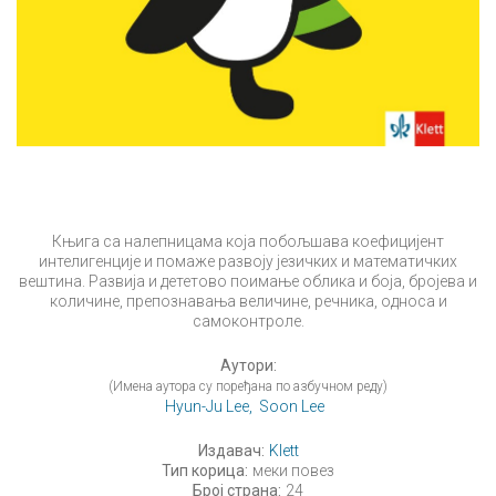
Књига са налепницама која побољшава коефицијент
интелигенције и помаже развоју језичких и математичких
вештина. Развија и дететово поимање облика и боја, бројева и
количине, препознавања величине, речника, односа и
самоконтроле.
Аутори:
(Имена аутора су поређана по азбучном реду)
Hyun-Ju Lee,
Soon Lee
Издавач:
Klett
Тип корица:
меки повез
Број страна:
24