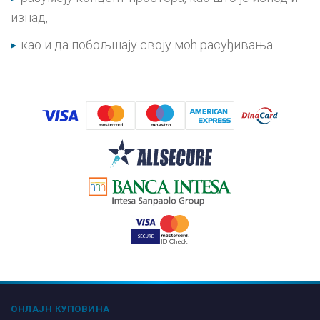
изнад,
као и да побољшају своју моћ расуђивања.
ОНЛАЈН КУПОВИНА