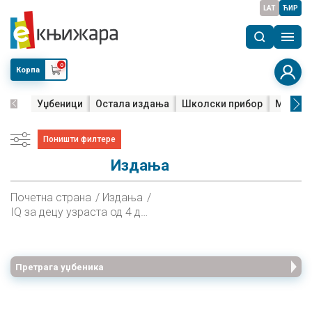
LAT
ЋИР
0
Корпа
Уџбеници
Остала издања
Школски прибор
Мала м
Поништи филтере
Издања
Почетна страна
Издања
IQ за децу узраста од 4 до 5 година
Претрага уџбеника