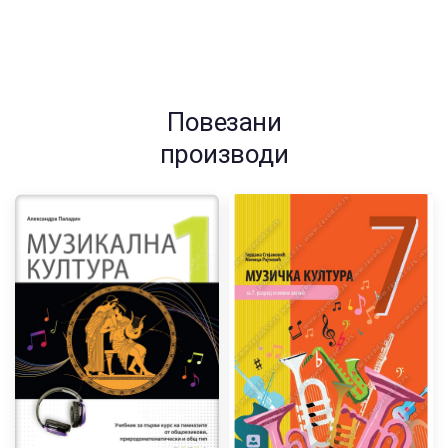
гимназије
-
годишња
претплата
количина
Повезани
производи