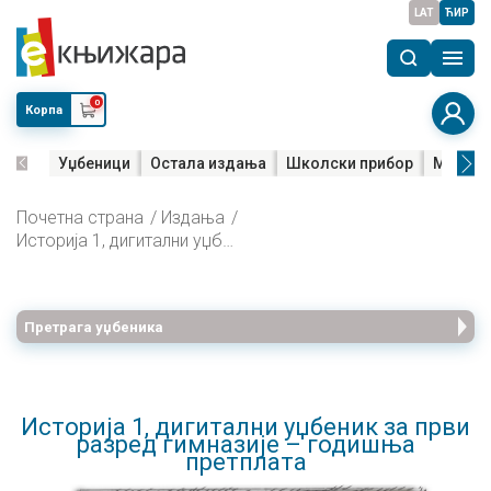
LAT
ЋИР
0
Корпа
Уџбеници
Остала издања
Школски прибор
Мала м
Почетна страна
Издања
Историја 1, дигитални уџбеник за први разред гимназије – годишња претплата
Претрага уџбеника
Историја 1, дигитални уџбеник за први
разред гимназије – годишња
претплата