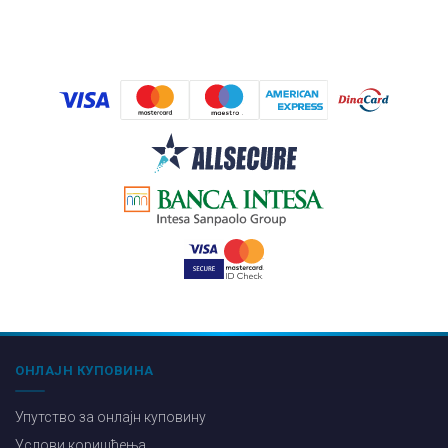
ОНЛАЈН КУПОВИНА
Упутство за онлајн куповину
Услови коришћења