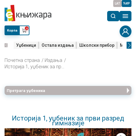
LAT
ЋИР
0
Корпа
Уџбеници
Остала издања
Школски прибор
Мала м
Почетна страна
Издања
Историја 1, уџбеник за први разред гимназије
Претрага уџбеника
Историја 1, уџбеник за први разред
гимназије