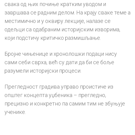
свака од њих почиње кратким уводом и
завршава се радним делом. На крају сваке теме а
местимично и у оквиру лекције, налазе се
одељци са одабраним историјским изворима,
који подстичу критичко размишљање.
Бројне чињенице и хронолошки подаци нису
сами себи сврха, већ су дати да би се боље
разумели историјски процеси.
Прегледност градива управо проистиче из
општег концепта уџбеника – прегледно,
прецизно и конкретно па самим тим не збуњује
ученике.