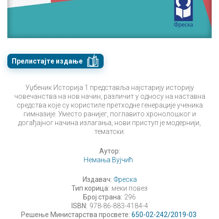
Прелистајте издање
Уџбеник Историја 1 представља најстарију историју
човечанства на нов начин, различит у односу на наставна
средства које су користиле претходне генерације ученика
гимназије. Уместо ранијег, поглавито хронолошког и
догађајног начина излагања, нови приступ је модернији,
тематски.
Аутор:
Немања Вујчић
Издавач:
Фреска
Тип корица:
меки повез
Број страна:
296
ISBN:
978-86-883-4184-4
Решење Министарства просвете:
650-02-242/2019-03