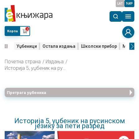
LAT
ЋИР
0
Корпа
Уџбеници
Остала издања
Школски прибор
Мала м
Почетна страна
Издања
Историја 5, уџбеник на русинском језику за пети разред
Претрага уџбеника
Историја 5, уџбеник на русинском
језику за пети разред