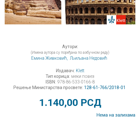
Аутори:
(Имена аутора су поређана по азбучном реду)
Емина Живковић,
Љиљана Недовић
Издавач:
Klett
Тип корица:
меки повез
ISBN:
978-86-533-0166-8
Решење Министарства просвете:
128-61-766/2018-01
1.140,00
РСД
Нема на залихама