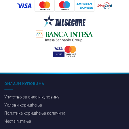
ОНЛАЈН КУПОВИНА
Упутство за онлајн куповину
Услови коришћења
Политика коришћења колачића
Честа питања