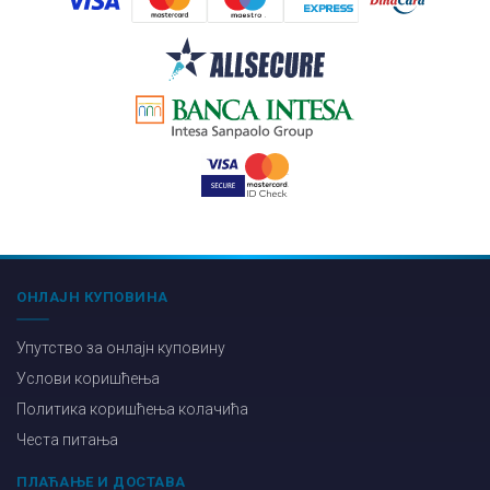
ОНЛАЈН КУПОВИНА
Упутство за онлајн куповину
Услови коришћења
Политика коришћења колачића
Честа питања
ПЛАЋАЊЕ И ДОСТАВА