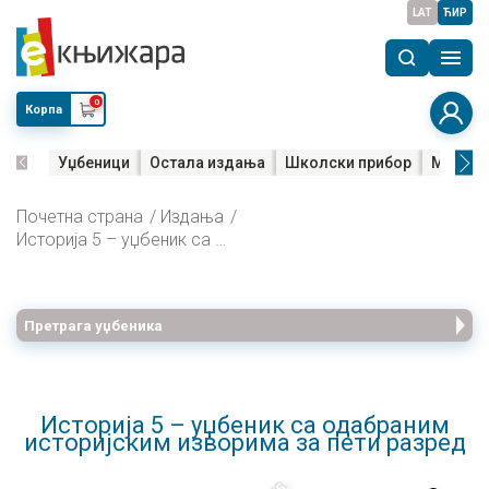
LAT
ЋИР
0
Корпа
Уџбеници
Остала издања
Школски прибор
Мала м
Почетна страна
Издања
Историја 5 – уџбеник са одабраним историјским изворима за пети разред
Претрага уџбеника
Историја 5 – уџбеник са одабраним
историјским изворима за пети разред