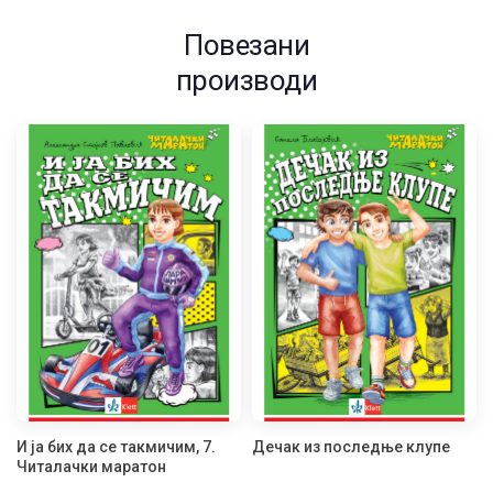
Повезани
производи
И ја бих да се такмичим, 7.
Дечак из последње клупе
Читалачки маратон