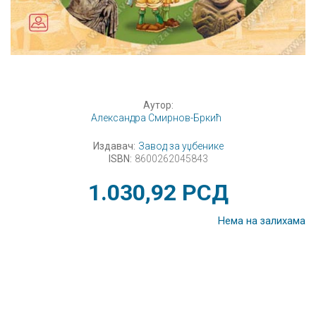
Аутор:
Александра Смирнов-Бркић
Издавач:
Завод за уџбенике
ISBN:
8600262045843
1.030,92
РСД
Нема на залихама