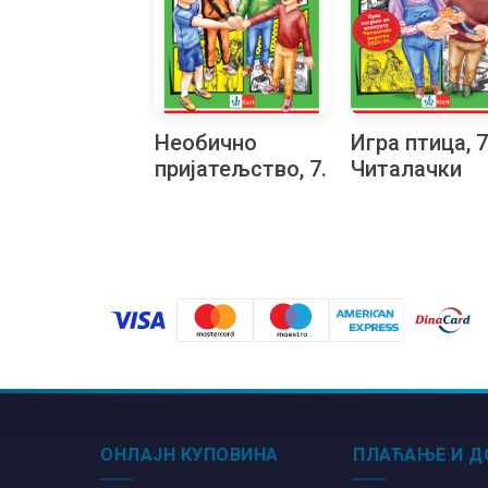
Необично
Игра птица, 7
пријатељство, 7.
Читалачки
Читалачки
маратон
маратон
ОНЛАЈН КУПОВИНА
ПЛАЋАЊЕ И Д