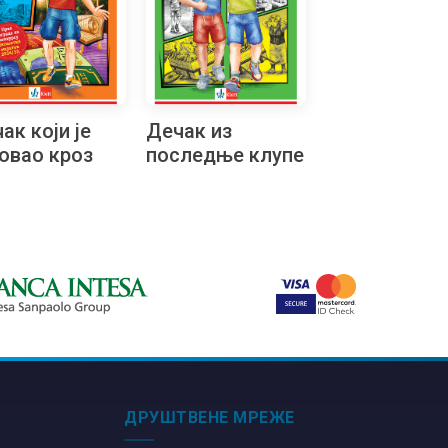
ак који је
Дечак из
овао кроз
последње клупе
ане, 8.
алачки
ратон
ДРУШТВЕНЕ МРЕЖЕ