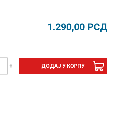
1.290,00
РСД
+
ДОДАЈ У КОРПУ
ија
ик
д
ина