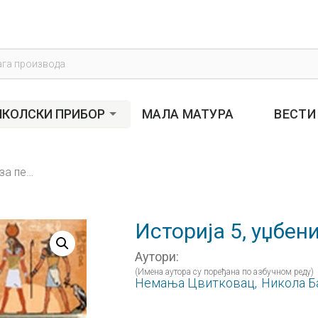
s
КОЛСКИ ПРИБОР
МАЛА МАТУРА
ВЕСТИ
Историја 5, уџбеник за пети разред
Историја 5, уџбен
Аутори:
(Имена аутора су поређана по азбучном реду)
Немања Цвитковац,
Никола Б