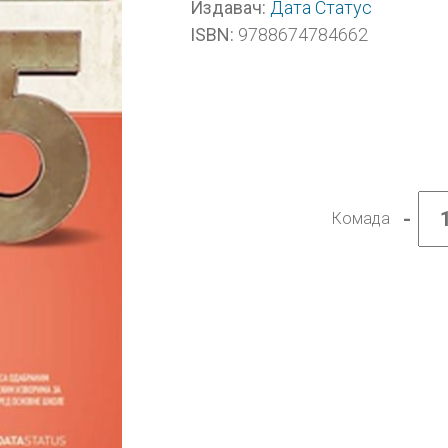
Дата Статус
Издавач:
9788674784662
ISBN:
-
Комада
Истор
5,
уџбен
за
пети
разре
колич