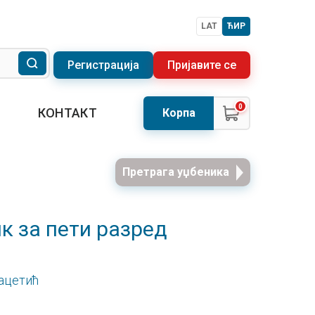
LAT
ЋИР
Регистрација
Пријавите се
0
КОНТАКТ
Корпа
Претрага уџбеника
ик за пети разред
ацетић