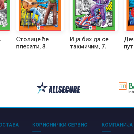
.
Столице ће
И ја бих да се
Деч
плесати, 8.
такмичим, 7.
пут
Читалачки
Читалачки
ром
маратон
маратон
Чит
ма
ОСТАВА
КОРИСНИЧКИ СЕРВИС
КОМПАНИЈА