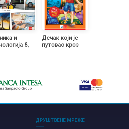
ника и
Дечак који је
нологија 8,
путовао кроз
еник на
романе, 8.
овачком
Читалачки
ику
маратон
ДРУШТВЕНЕ МРЕЖЕ