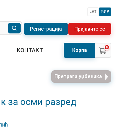
LAT
ЋИР
Регистрација
Пријавите се
0
КОНТАКТ
Корпа
Претрага уџбеника
ик за осми разред
лић