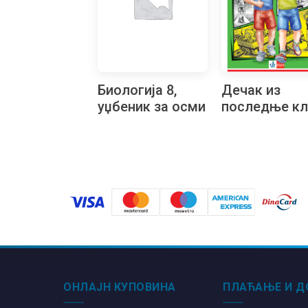
Биологија 8,
Дечак из
уџбеник за осми
последње кл
разред на
бугарском
језику
ОНЛАЈН КУПОВИНА
ПЛАЋАЊЕ И Д