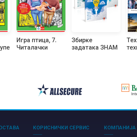
Игра птица, 7.
Збирке
Тех
упе
Читалачки
задатака ЗНАМ
тех
маратон
ЗА МАТУРУ –
уџб
хемија, српски
сл
језик,
јез
математика
ОСТАВА
КОРИСНИЧКИ СЕРВИС
КОМПАНИЈА