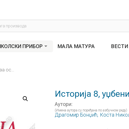
s
КОЛСКИ ПРИБОР
МАЛА МАТУРА
ВЕСТИ
Историја 8, уџбеник за осми разред
Историја 8, уџбен
Аутори:
(Имена аутора су поређана по азбучном реду)
Драгомир Бонџић,
Коста Нико