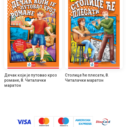
Дечак који је путовао кроз
Столице ће плесати, 8.
романе, 8. Читалачки
Читалачки маратон
маратон