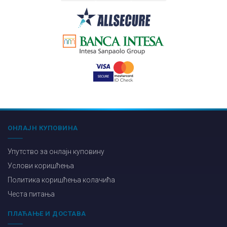
ОНЛАЈН КУПОВИНА
Упутство за онлајн куповину
Услови коришћења
Политика коришћења колачића
Честа питања
ПЛАЋАЊЕ И ДОСТАВА