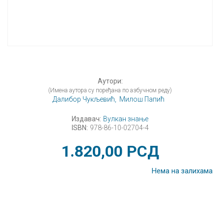
Аутори:
(Имена аутора су поређана по азбучном реду)
Далибор Чукљевић,
Милош Папић
Издавач:
Вулкан знање
ISBN:
978-86-10-02704-4
1.820,00
РСД
Нема на залихама