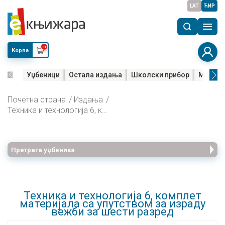
LAT
ЋИР
0
Корпа
Уџбеници
Остала издања
Школски прибор
Мала м
Почетна страна
Издања
Техника и технологија 6, комплет материјала са упутством за израду вежби за шести разред
Претрага уџбеника
Техника и технологија 6, комплет
материјала са упутством за израду
вежби за шести разред