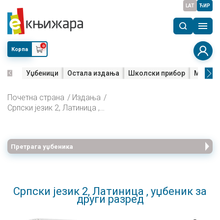
LAT
ЋИР
0
Корпа
Уџбеници
Остала издања
Школски прибор
Мала м
Почетна страна
Издања
Српски језик 2, Латиница , уџбеник за други разред
Претрага уџбеника
Српски језик 2, Латиница , уџбеник за
други разред