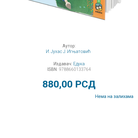
Аутор:
И. Јухас Ј. Игњатовић
Издавач:
Едука
ISBN:
9788660133764
880,00
РСД
Нема на залихама