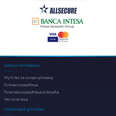
ОНЛАЈН КУПОВИНА
Упутство за онлајн куповину
Услови коришћења
Политика коришћења колачића
Честа питања
ПЛАЋАЊЕ И ДОСТАВА