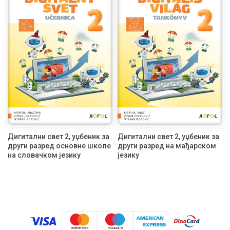
Дигитални свет 2, уџбеник за
Дигитални свет 2, уџбеник за
други разред основне школе
други разред на мађарском
на словачком језику
језику