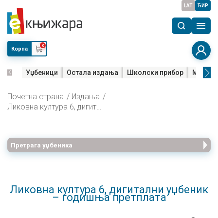
LAT
ЋИР
0
Корпа
Уџбеници
Остала издања
Школски прибор
Мала м
Почетна страна
Издања
Ликовна култура 6, дигитални уџбеник – годишња претплата
Претрага уџбеника
Ликовна култура 6, дигитални уџбеник
– годишња претплата