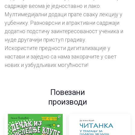
садржаје веома је једноставно и лако.
Мултимедијални додаци прате сваку лекцију у
уџбенику. Разноврсни и атрактивни садржаји
додатно подстичу заинтересованост ученика и
нуде другачији приступ градиву.
Искористите предности дигитализације у
настави и заједно са нама закорачите у свет
нових и узбудљивих могућности!
Повезани
производи