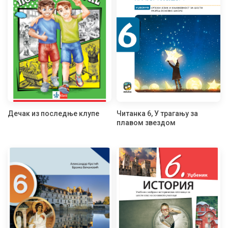
Дечак из последње клупе
Читанка 6, У трагању за
плавом звездом