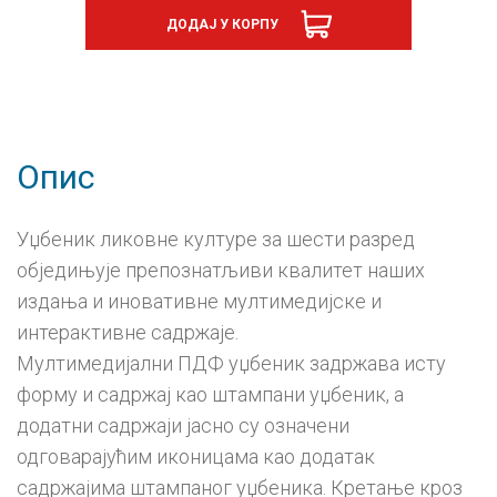
6,
ДОДАЈ У КОРПУ
дигитални
уџбеник
-
годишња
претплата
количина
Опис
Уџбеник ликовне културе за шести разред
обједињује препознатљиви квалитет наших
издања и иновативне мултимедијске и
интерактивне садржаје.
Мултимедијални ПДФ уџбеник задржава исту
форму и садржај као штампани уџбеник, а
додатни садржаји јасно су означени
одговарајућим иконицама као додатак
садржајима штампаног уџбеника. Кретање кроз