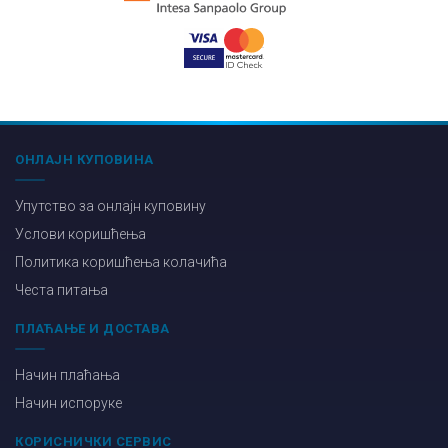
ОНЛАЈН КУПОВИНА
Упутство за онлајн куповину
Услови коришћења
Политика коришћења колачића
Честа питања
ПЛАЋАЊЕ И ДОСТАВА
Начин плаћања
Начин испоруке
КОРИСНИЧКИ СЕРВИС