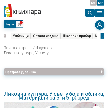
LAT
ЋИР
0
Корпа
Уџбеници
Остала издања
Школски прибор
Мала м
Почетна страна
Издања
Ликовна култура, У свету боја и облика, Материјали за 5. и 6. разред
Претрага уџбеника
Ликовна култура, У свету боја и облика,
Материјали за 5. и 6. разред