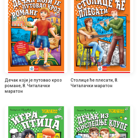
Дечак који је путовао кроз
Столице ће плесати, 8.
романе, 8. Читалачки
Читалачки маратон
маратон