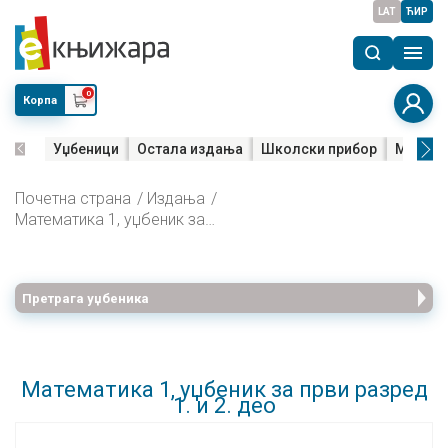
LAT
ЋИР
0
Корпа
Уџбеници
Остала издања
Школски прибор
Мала м
Почетна страна
Издања
Математика 1, уџбеник за први разред 1. и 2. део
Претрага уџбеника
Математика 1, уџбеник за први разред
1. и 2. део