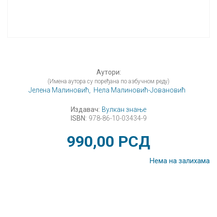
Аутори:
(Имена аутора су поређана по азбучном реду)
Јелена Малиновић,
Нела Малиновић-Јовановић
Издавач:
Вулкан знање
ISBN:
978-86-10-03434-9
990,00
РСД
Нема на залихама