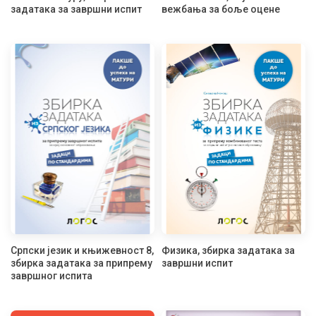
задатака за завршни испит
вежбања за боље оцене
Српски језик и књижевност 8,
Физика, збирка задатака за
збирка задатака за припрему
завршни испит
завршног испита