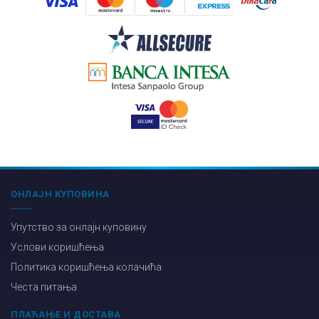
ОНЛАЈН КУПОВИНА
Упутство за онлајн куповину
Услови коришћења
Политика коришћења колачића
Честа питања
ПЛАЋАЊЕ И ДОСТАВА