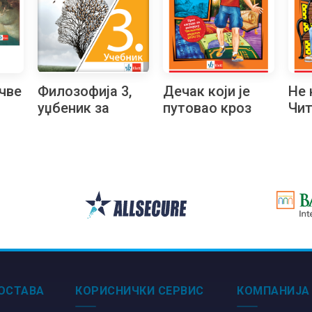
чве
Филозофија 3,
Дечак који је
Не 
уџбеник за
путовао кроз
Чит
је
трећи разред
романе, 8.
ма
гимназије на
Читалачки
бугарском
маратон
језику
ОСТАВА
КОРИСНИЧКИ СЕРВИС
КОМПАНИЈА