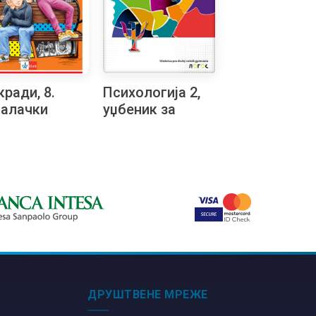
кради, 8.
Психологија 2,
алачки
уџбеник за
ратон
други разред
гимназије на
словачком
језику
ДРУШТВЕНЕ МРЕЖЕ