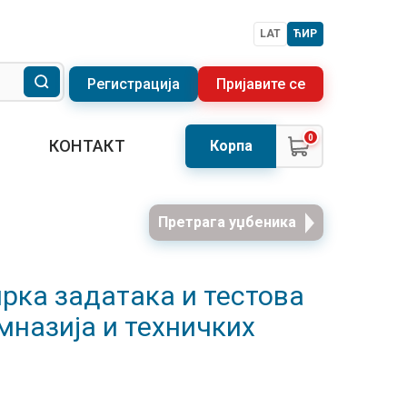
LAT
ЋИР
Регистрација
Пријавите се
0
КОНТАКТ
Корпа
Претрага уџбеника
ирка задатака и тестова
мназија и техничких