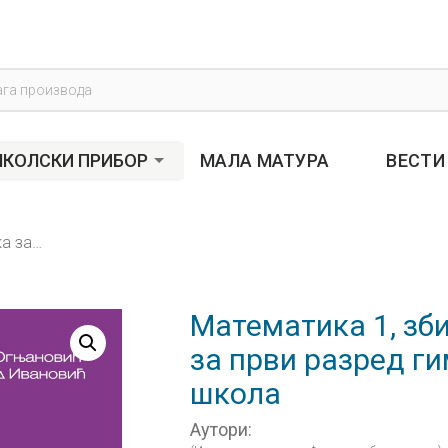
s
КОЛСКИ ПРИБОР
МАЛА МАТУРА
ВЕСТИ
Математика 1, збирка задатака и тестова за први разред гимназија и техничких школа
Математика 1, зб
за први разред ги
школа
Аутори: