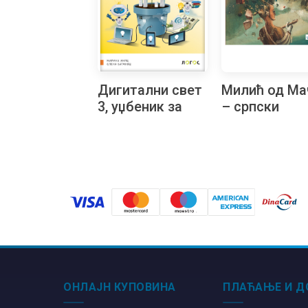
Дигитални свет
Милић од Ма
3, уџбеник за
– српски
трећи разред на
барбарогени
русинском
језику
ОНЛАЈН КУПОВИНА
ПЛАЋАЊЕ И Д