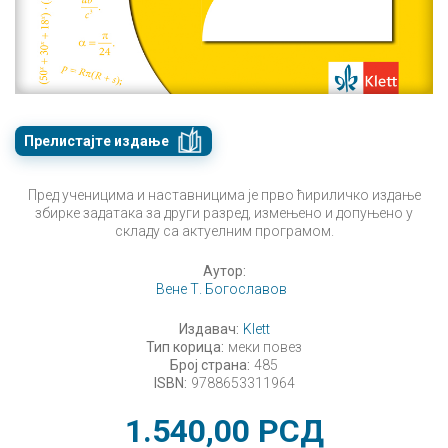
Прелистајте издање
Пред ученицима и наставницима је прво ћириличко издање
збирке задатака за други разред, измењено и допуњено у
складу са актуелним програмом.
Аутор:
Вене Т. Богославов
Издавач:
Klett
Тип корица:
меки повез
Број страна:
485
ISBN:
9788653311964
1.540,00
РСД