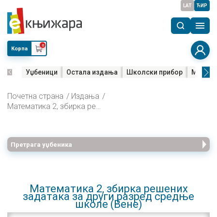
LAT
ЋИР
0
Корпа
Уџбеници
Остала издања
Школски прибор
Мала м
Почетна страна
Издања
Mатематика 2, збирка решених задатака за други разред средње школе (Вене)
Претрага уџбеника
Mатематика 2, збирка решених
задатака за други разред средње
школе (Вене)