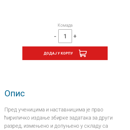
Комада
-
+
Mатематика
2,
збирка
ДОДАЈ У КОРПУ
решених
задатака
за
други
разред
средње
школе
Опис
(Вене)
количина
Пред ученицима и наставницима је прво
ћириличко издање збирке задатака за други
разред, измењено и допуњено у складу са