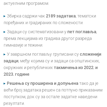
актуелним програмом.
Збирка садржи чак
2189 задатака
, тематски
поређаних и градираних по сложености.
Задаци су систематизовани у
пет
поглавља
,
према лекцијама из градива другог разреда
гимназије и тежини.
У завршном поглављу груписани су
сложенији
задаци
, међу којима су и задаци са општинских,
окружних и републичких
такмичења из 2022. и
2023. године
.
Решења су проширена и допуњена
тако да је
већи број задатака решен са потпуно приказаним
поступком, док су за остале задатке наведени
резултати.