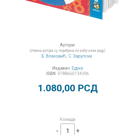
Аутори:
(Имена аутора су поређана по азбучном реду)
Б. Влаховић,
С. Зарупски
Издавач:
Едука
ISBN:
9788660134396
1.080,00
РСД
Комада
-
+
Математика