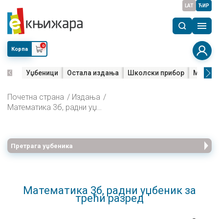
LAT
ЋИР
0
Корпа
Уџбеници
Остала издања
Школски прибор
Мала м
Почетна страна
Издања
Математика 3б, радни уџбеник за трећи разред
Претрага уџбеника
Математика 3б, радни уџбеник за
трећи разред