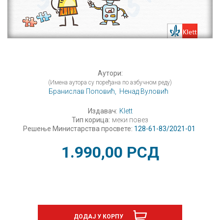
Аутори:
(Имена аутора су поређана по азбучном реду)
Бранислав Поповић,
Ненад Вуловић
Издавач:
Klett
Тип корица:
меки повез
Решење Министарства просвете:
128-61-83/2021-01
1.990,00
РСД
ДОДАЈ У КОРПУ