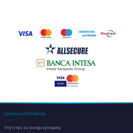
ОНЛАЈН КУПОВИНА
Упутство за онлајн куповину