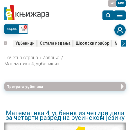
LAT
ЋИР
0
Корпа
Уџбеници
Остала издања
Школски прибор
Мала м
Почетна страна
Издања
Математика 4, уџбеник из четири дела за четврти разред на русинском језику
Претрага уџбеника
Математика 4, уџбеник из четири дела
за четврти разред на русинском језику