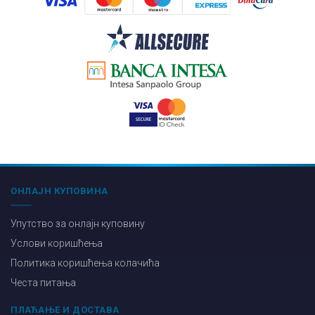
ОНЛАЈН КУПОВИНА
Упутство за онлајн куповину
Услови коришћења
Политика коришћења колачића
Честа питања
ПЛАЋАЊЕ И ДОСТАВА