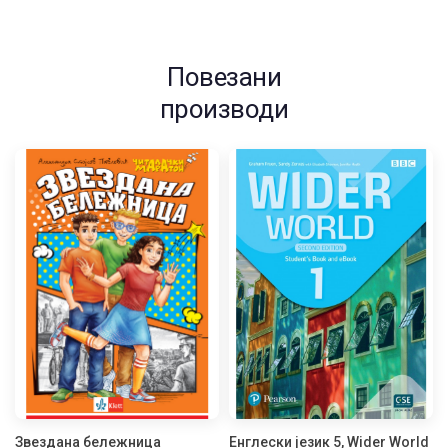
Повезани
производи
Звездана бележница
Енглески језик 5, Wider World