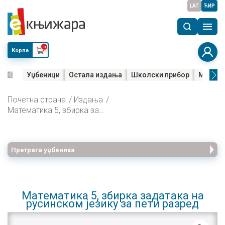
LAT
ЋИР
0
Корпа
Уџбеници
Остала издања
Школски прибор
Мала м
Почетна страна
Издања
Математика 5, збирка задатака на русинском језику за пети разред
Претрага уџбеника
Математика 5, збирка задатака на
русинском језику за пети разред