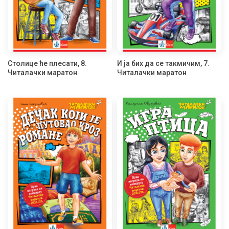
Столице ће плесати, 8.
И ја бих да се такмичим, 7.
Читалачки маратон
Читалачки маратон