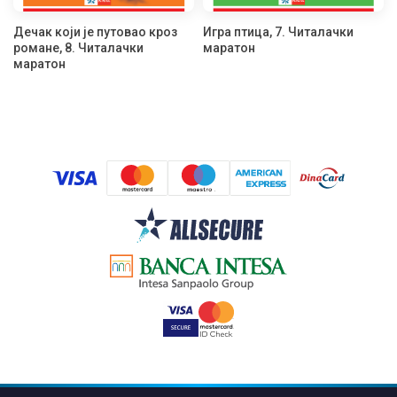
Дечак који је путовао кроз
Игра птица, 7. Читалачки
романе, 8. Читалачки
маратон
маратон