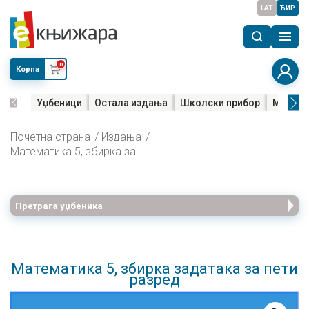
LAT
ЋИР
0
Корпа
Уџбеници
Остала издања
Школски прибор
Мала м
Почетна страна
Издања
Математика 5, збирка задатака за пети разред
Претрага уџбеника
Математика 5, збирка задатака за пети
разред