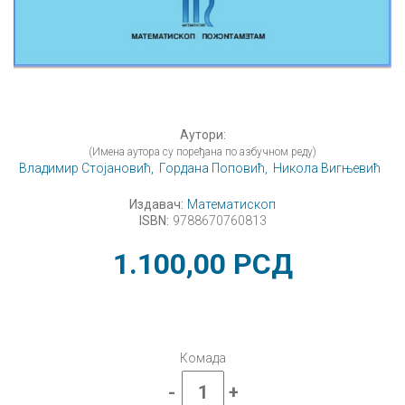
Аутори:
(Имена аутора су поређана по азбучном реду)
Владимир Стојановић,
Гордана Поповић,
Никола Вигњевић
Издавач:
Математископ
ISBN:
9788670760813
1.100,00
РСД
Комада
-
+
Математика