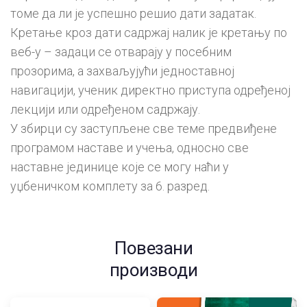
томе да ли је успешно решио дати задатак.
Кретање кроз дати садржај налик је кретању по
веб-у – задаци се отварају у посебним
прозорима, а захваљујући једноставној
навигацији, ученик директно приступа одређеној
лекцији или одређеном садржају.
У збирци су заступљене све теме предвиђене
програмом наставе и учења, односно све
наставне јединице које се могу наћи у
уџбеничком комплету за 6. разред.
Повезани
производи