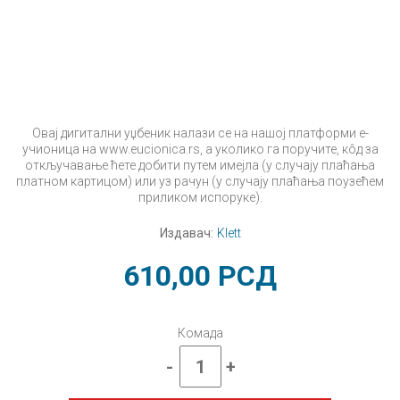
Овај дигитални уџбеник налази се на нашој платформи е-
учионица на www.eucionica.rs, а уколико га поручите, кôд за
откључавање ћете добити путем имејла (у случају плаћања
платном картицом) или уз рачун (у случају плаћања поузећем
приликом испоруке).
Издавач:
Klett
610,00
РСД
Комада
-
+
Математика
6