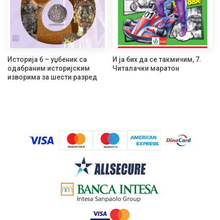
Историја 6 – уџбеник са
И ја бих да се такмичим, 7.
одабраним историјским
Читалачки маратон
изворима за шести разред