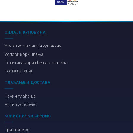
ОНЛАЈН КУПОВИНА
Упутство за онлајн куповину
Услови коришћења
Политика коришћења колачића
Честа питања
ПЛАЋАЊЕ И ДОСТАВА
Начин плаћања
Начин испоруке
КОРИСНИЧКИ СЕРВИС
Пријавите се