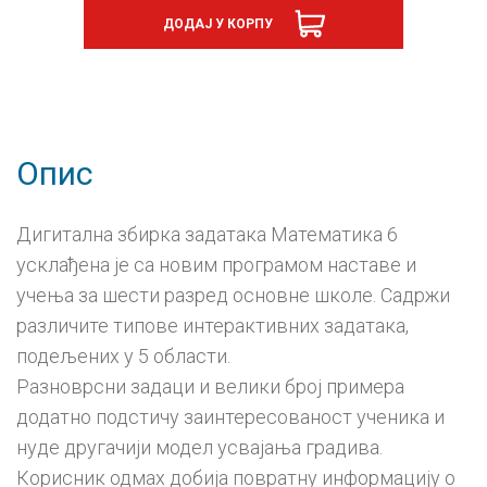
збирка
ДОДАЈ У КОРПУ
задатака,
е-
уџбеник
-
годишња
претплата
количина
Опис
Дигитална збирка задатака Математика 6
усклађена је са новим програмом наставе и
учења за шести разред основне школе. Садржи
различите типове интерактивних задатака,
подељених у 5 области.
Разноврсни задаци и велики број примера
додатно подстичу заинтересованост ученика и
нуде другачији модел усвајања градива.
Корисник одмах добија повратну информацију о