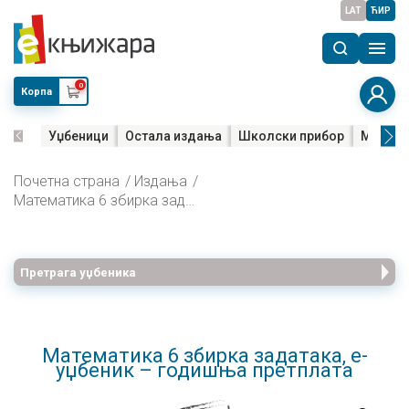
LAT
ЋИР
0
Корпа
Уџбеници
Остала издања
Школски прибор
Мала м
Почетна страна
Издања
Математика 6 збирка задатака, е-уџбеник – годишња претплата
Претрага уџбеника
Математика 6 збирка задатака, е-
уџбеник – годишња претплата