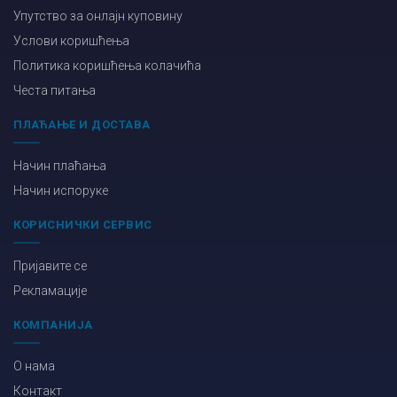
Упутство за онлајн куповину
Услови коришћења
Политика коришћења колачића
Честа питања
ПЛАЋАЊЕ И ДОСТАВА
Начин плаћања
Начин испоруке
КОРИСНИЧКИ СЕРВИС
Пријавите се
Рекламације
КОМПАНИЈА
О нама
Контакт