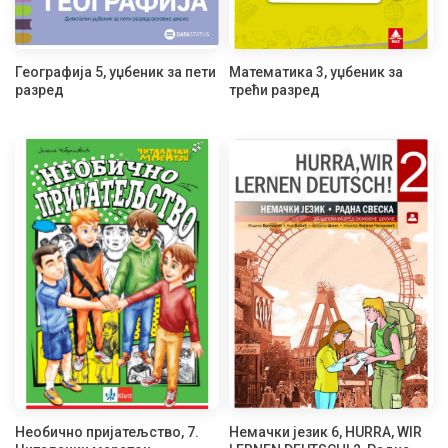
Географија 5, уџбеник за пети
Математика 3, уџбеник за
разред
трећи разред
Необично пријатељство, 7.
Немачки језик 6, HURRA, WIR