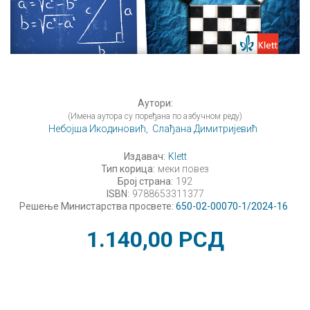
Аутори:
(Имена аутора су поређана по азбучном реду)
Небојша Икодиновић,
Слађана Димитријевић
Издавач:
Klett
Тип корица:
меки повез
Број страна:
192
ISBN:
9788653311377
Решење Министарства просвете:
650-02-00070-1/2024-16
1.140,00
РСД