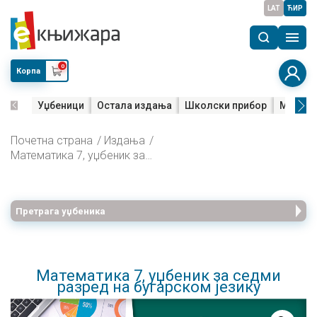
LAT
ЋИР
0
Корпа
Уџбеници
Остала издања
Школски прибор
Мала м
Почетна страна
Издања
Математика 7, уџбеник за седми разред на бугарском језику
Претрага уџбеника
Математика 7, уџбеник за седми
разред на бугарском језику