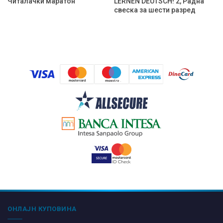
Читалачки маратон
LERNEN DEUTSCH! 2, Радна
свеска за шести разред
ОНЛАЈН КУПОВИНА