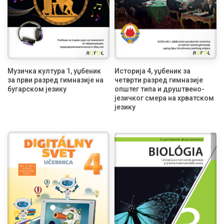
Музичка култура 1, уџбеник
Историја 4, уџбеник за
за први разред гимназије на
четврти разред гимназије
бугарском језику
општег типа и друштвено-
језичког смера на хрватском
језику