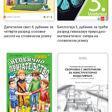
Дигитални свет 4, уџбеник за
Биологија 3, уџбеник за трећи
четврти разред основне
разред гимназије природно-
школе на словачком језику
математичког смера на
словачком језику