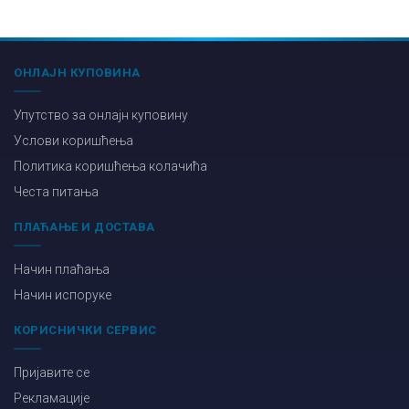
ОНЛАЈН КУПОВИНА
Упутство за онлајн куповину
Услови коришћења
Политика коришћења колачића
Честа питања
ПЛАЋАЊЕ И ДОСТАВА
Начин плаћања
Начин испоруке
КОРИСНИЧКИ СЕРВИС
Пријавите се
Рекламације