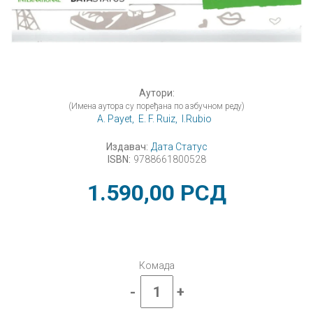
Аутори:
(Имена аутора су поређана по азбучном реду)
A. Payet,
E. F. Ruiz,
I.Rubio
Издавач:
Дата Статус
ISBN:
9788661800528
1.590,00
РСД
Комада
-
+
Merci
2,