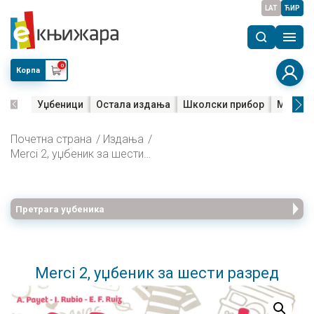
LAT
ЋИР
0
Корпа
Уџбеници
Остала издања
Школски прибор
Мала м
Почетна страна
Издања
Merci 2, уџбеник за шести разред
Претрага уџбеника
Merci 2, уџбеник за шести разред