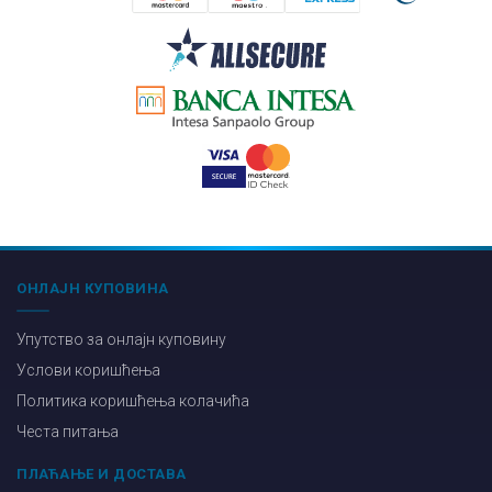
ОНЛАЈН КУПОВИНА
Упутство за онлајн куповину
Услови коришћења
Политика коришћења колачића
Честа питања
ПЛАЋАЊЕ И ДОСТАВА