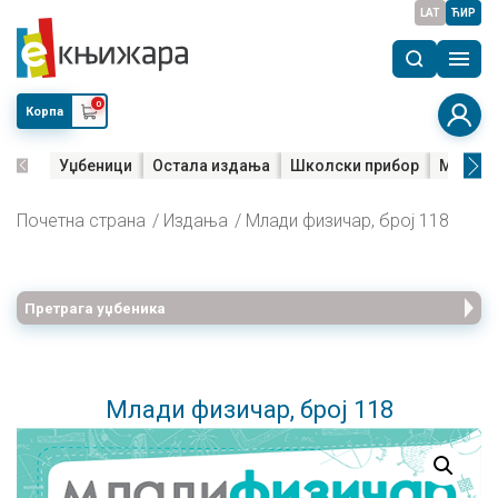
LAT
ЋИР
0
Корпа
Уџбеници
Остала издања
Школски прибор
Мала м
Почетна страна
Издања
Млади физичар, број 118
Претрага уџбеника
Млади физичар, број 118