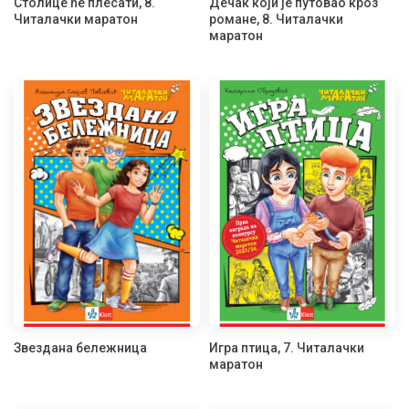
Столице ће плесати, 8.
Дечак који је путовао кроз
Читалачки маратон
романе, 8. Читалачки
маратон
Звездана бележница
Игра птица, 7. Читалачки
маратон