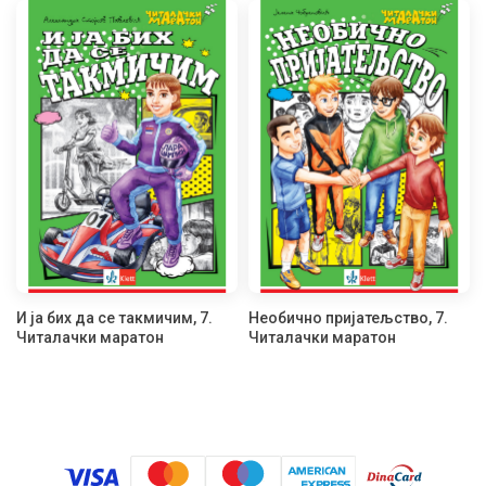
И ја бих да се такмичим, 7.
Необично пријатељство, 7.
Читалачки маратон
Читалачки маратон