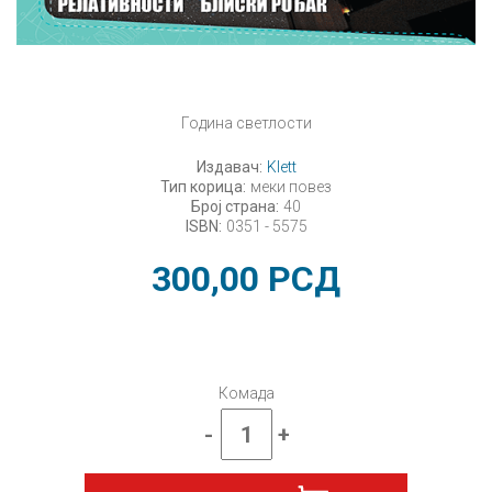
Година светлости
Издавач:
Klett
Тип корица:
меки повез
Број страна:
40
ISBN:
0351 - 5575
300,00
РСД
Комада
-
+
Млади
физичар,
број