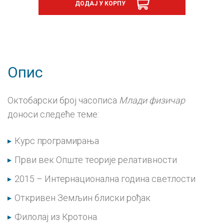
ДОДАЈ У КОРПУ
118
количина
Опис
Октобарски број часописа
Млади физичар
доноси следеће теме:
Курс програмирања
Први век Опште теорије релативности
2015 – Интернационална година светлости
Откривен Земљин блиски рођак
Филолај из Кротона.