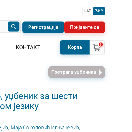
LAT
ЋИР
Регистрација
Пријавите се
0
КОНТАКТ
Корпа
Претрага уџбеника
, уџбеник за шести
ом језику
јић,
Маја Соколовић Игњачевић,