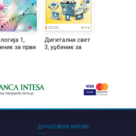
логија 1,
Дигитални свет
еник за први
3, уџбеник за
ред
трећи разред на
назије
русинском
језику
ДРУШТВЕНЕ МРЕЖЕ