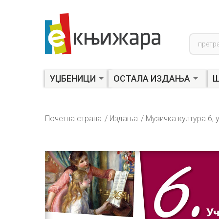
Product
search
УЏБЕНИЦИ
ОСТАЛА ИЗДАЊА
Ш
Почетна страна
Издања