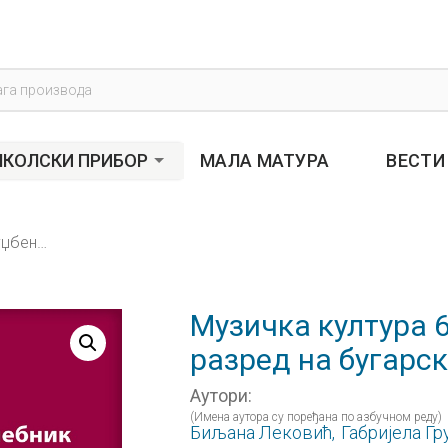
s
КОЛСКИ ПРИБОР
МАЛА МАТУРА
ВЕСТИ
Музичка култура 6, уџбеник за шести разред на бугарском језику
Музичка култура 6
разред на бугарск
Аутори:
(Имена аутора су поређана по азбучном реду)
Биљана Лековић,
Габријела Гру