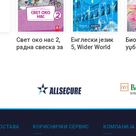
Свет око нас 2,
Енглески језик
Био
радна свеска за
5, Wider World
уџб
други разред
Secound Edition
раз
рви
НОВО
1, радна свеска
гим
за пети разред
ОСТАВА
КОРИСНИЧКИ СЕРВИС
КОМПАНИЈА