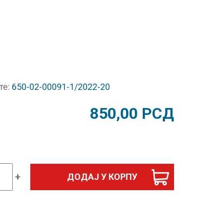
те:
650-02-00091-1/2022-20
850,00
РСД
+
ДОДАЈ У КОРПУ
ка
ра
ик