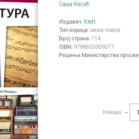
Саша Кесић
Klett
Издавач:
меки повез
Тип корица:
114
Број страна:
9788653309077
ISBN:
Решење Министарства просве
-
Комада
Музич
култу
6,
уџбен
за