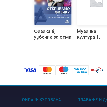
Физика 8,
Музичка
уџбеник за осми
култура 1,
разред
Звончићи,
уџбеник за п
разред
ОНЛАЈН КУПОВИНА
ПЛАЋАЊЕ И Д