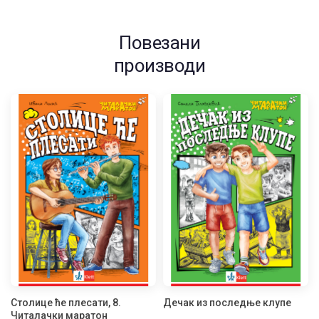
Повезани
производи
Столице ће плесати, 8.
Дечак из последње клупе
Читалачки маратон