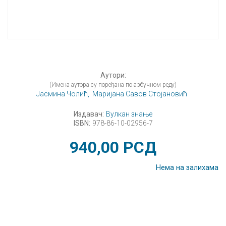
Аутори:
(Имена аутора су поређана по азбучном реду)
Јасмина Чолић,
Маријана Савов Стојановић
Издавач:
Вулкан знање
ISBN:
978-86-10-02956-7
940,00
РСД
Нема на залихама