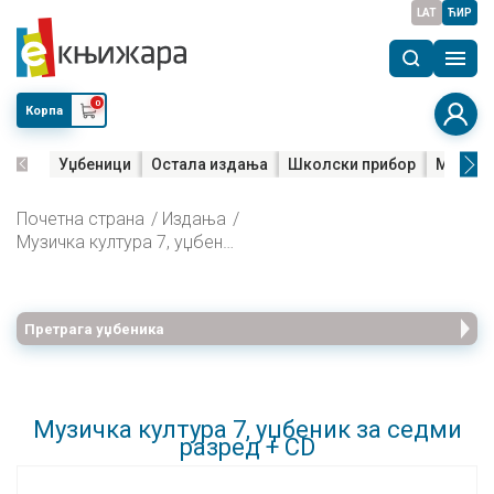
LAT
ЋИР
0
Корпа
Уџбеници
Остала издања
Школски прибор
Мала м
Почетна страна
Издања
Музичка култура 7, уџбеник за седми разред + CD
Претрага уџбеника
Музичка култура 7, уџбеник за седми
разред + CD