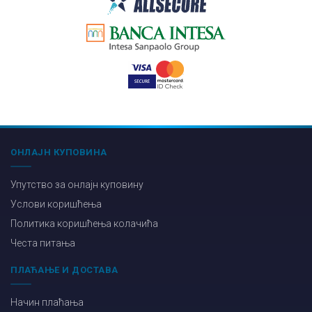
ОНЛАЈН КУПОВИНА
Упутство за онлајн куповину
Услови коришћења
Политика коришћења колачића
Честа питања
ПЛАЋАЊЕ И ДОСТАВА
Начин плаћања