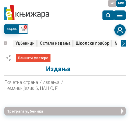
LAT
ЋИР
0
Корпа
Уџбеници
Остала издања
Школски прибор
Мала м
Поништи филтере
Издања
Почетна страна
Издања
Немачки језик 6, HALLO, FREUNDE! 2, Радна свеска за шести разред
Претрага уџбеника