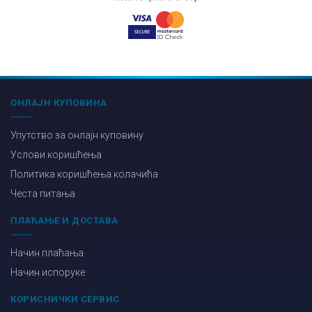
ОНЛАЈН КУПОВИНА
Упутство за онлајн куповину
Услови коришћења
Политика коришћења колачића
Честа питања
ПЛАЋАЊЕ И ДОСТАВА
Начин плаћања
Начин испоруке
КОРИСНИЧКИ СЕРВИС