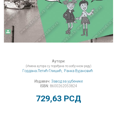
Аутори:
(Имена аутора су поређана по азбучном реду)
Гордана Летић-Глишић,
Ранка Вујановић
Издавач:
Завод за уџбенике
ISBN:
8600262053824
729,63
РСД