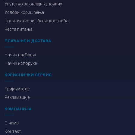
Упутство за онлајн куповину
Услови коришћења
Политика коришћења колачића
Честа питања
ПЛАЋАЊЕ И ДОСТАВА
Начин плаћања
Начин испоруке
КОРИСНИЧКИ СЕРВИС
Пријавите се
Рекламације
КОМПАНИЈА
О нама
Контакт