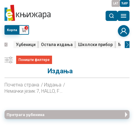
LAT
ЋИР
0
Корпа
Уџбеници
Остала издања
Школски прибор
Мала м
Поништи филтере
Издања
Почетна страна
Издања
Немачки језик 7, HALLO, FREUNDE! 3, Радна свеска за седми разред
Претрага уџбеника