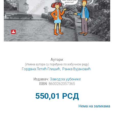
Аутори:
(Имена аутора су поређана по азбучном реду)
Гордана Летић-Глишић,
Ранка Вујановић
Издавач:
Завод за уџбенике
ISBN:
8600262057365
550,01
РСД
Нема на залихама