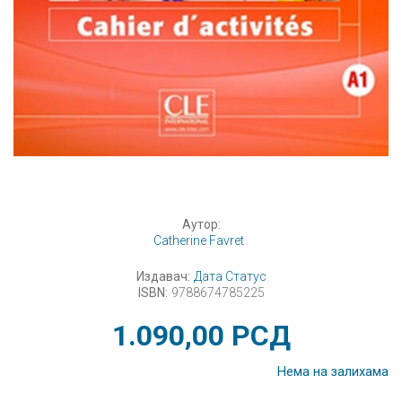
Аутор:
Catherine Favret
Издавач:
Дата Статус
ISBN:
9788674785225
1.090,00
РСД
Нема на залихама