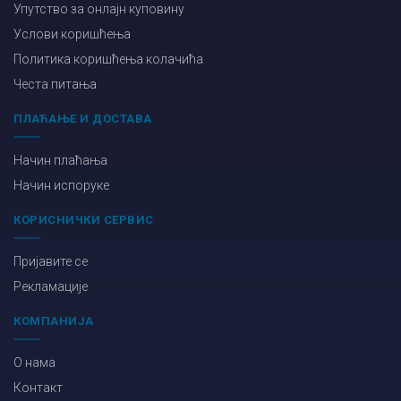
Упутство за онлајн куповину
Услови коришћења
Политика коришћења колачића
Честа питања
ПЛАЋАЊЕ И ДОСТАВА
Начин плаћања
Начин испоруке
КОРИСНИЧКИ СЕРВИС
Пријавите се
Рекламације
КОМПАНИЈА
О нама
Контакт