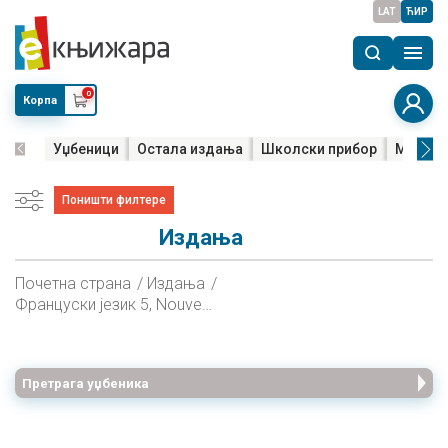
LAT
ЋИР
0
Корпа
Уџбеници
Остала издања
Школски прибор
Мала м
Поништи филтере
Издања
Почетна страна
Издања
Француски језик 5, Nouveau Pixel 1, прва година учења, радна свеска за пети разред
Претрага уџбеника