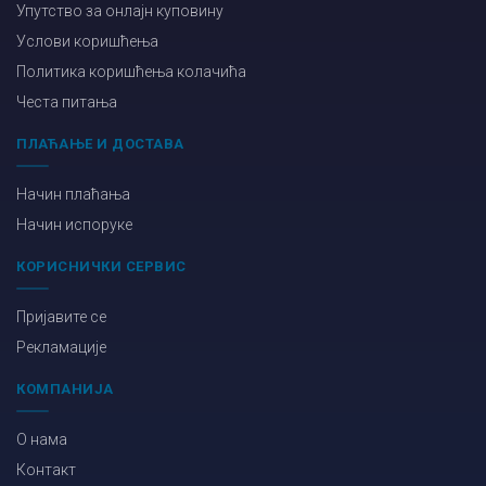
Упутство за онлајн куповину
Услови коришћења
Политика коришћења колачића
Честа питања
ПЛАЋАЊЕ И ДОСТАВА
Начин плаћања
Начин испоруке
КОРИСНИЧКИ СЕРВИС
Пријавите се
Рекламације
КОМПАНИЈА
О нама
Контакт