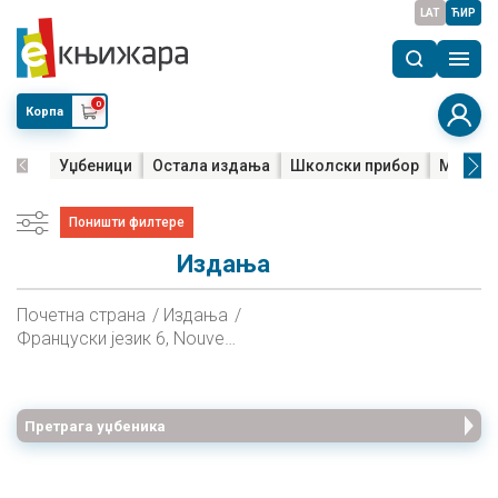
LAT
ЋИР
0
Корпа
Уџбеници
Остала издања
Школски прибор
Мала м
Поништи филтере
Издања
Почетна страна
Издања
Француски језик 6, Nouveau Pixel 2, друга година учења, радна свеска за шести разред
Претрага уџбеника