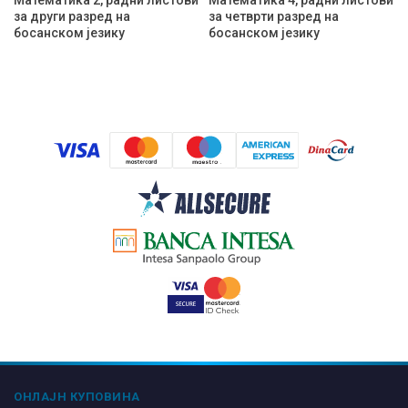
Математика 2, радни листови
Математика 4, радни листови
за други разред на
за четврти разред на
босанском језику
босанском језику
ОНЛАЈН КУПОВИНА