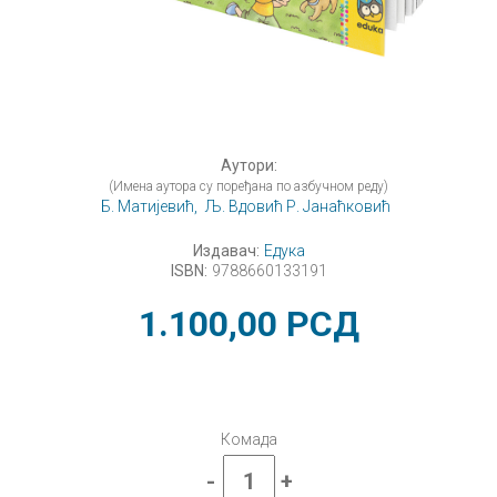
Аутори:
(Имена аутора су поређана по азбучном реду)
Б. Матијевић,
Љ. Вдовић Р. Јанаћковић
Издавач:
Едука
ISBN:
9788660133191
1.100,00
РСД
Комада
-
+
Српски