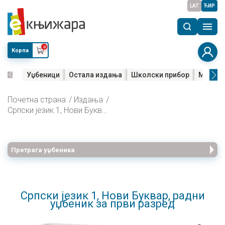
LAT
ЋИР
0
Корпа
Уџбеници
Остала издања
Школски прибор
Мала м
Почетна страна
Издања
Српски језик 1, Нови Буквар, радни уџбеник за први разред
Претрага уџбеника
Српски језик 1, Нови Буквар, радни
уџбеник за први разред