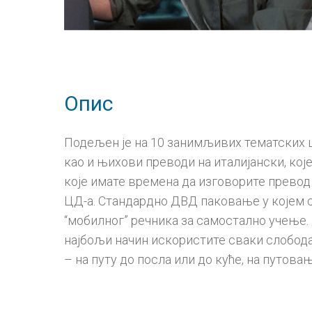
Опис
Подељен је на 10 занимљивих тематских це
као и њихови преводи на италијански, које
које имате времена да изговорите превод 
ЦД-а. Стандардно ДВД паковање у којем с
“мобилног” речника за самостално учење. 
најбољи начин искористите сваки слободан
– на путу до посла или до куће, на путова