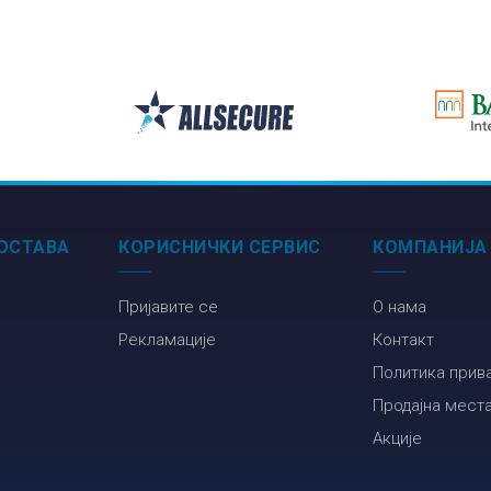
језика
енглеског
језика
ОСТАВА
КОРИСНИЧКИ СЕРВИС
КОМПАНИЈА
Пријавите се
О нама
Рекламације
Контакт
Политика прив
Продајна мест
Акције