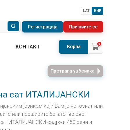
LAT
ЋИР
Регистрација
Пријавите се
0
КОНТАКТ
Корпа
Претрага уџбеника
 на сат ИТАЛИЈАНСКИ
ијанским језиком који Вам је непознат или
рдите или проширите богатство свог
 сат ИТАЛИЈАНСКИ садржи 450 речи и