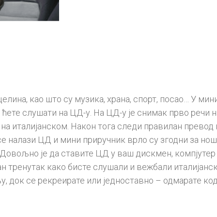
лина, као што су музика, храна, спорт, посао… У мини
 ћете слушати на ЦД-у. На ЦД-у је снимак прво речи 
на италијанском. Након тога следи правилан превод н
е налази ЦД и мини приручник врло су згодни за ноше
Довољно је да ставите ЦД у ваш дискмен, компјутер и
 тренутак како бисте слушали и вежбали италијански
њу, док се рекреирате или једноставно – одмарате код