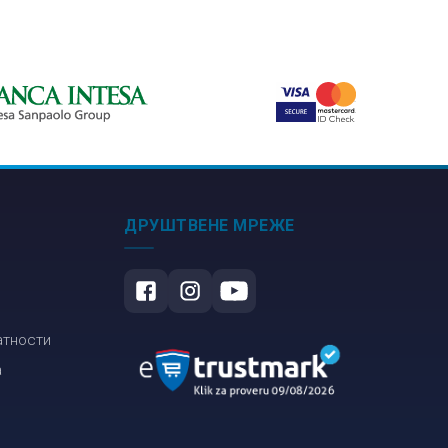
учење немачког
језика
ДРУШТВЕНЕ МРЕЖЕ
атности
а