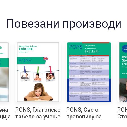
Повезани производи
вна
PONS, Глаголске
PONS, Све о
PON
ција
табеле за учење
правопису за
Сто
м
енглеског
учење
ЕН