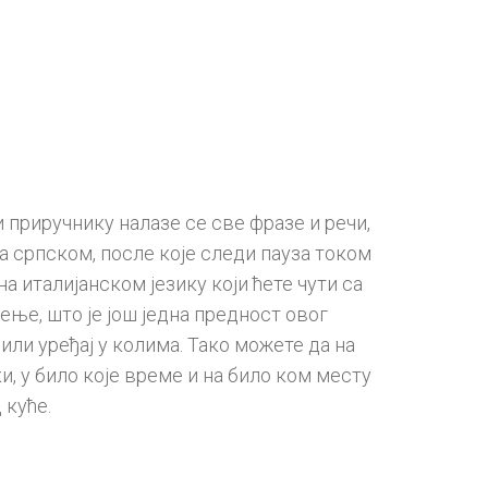
 приручнику налазе се све фразе и речи,
на српском, после које следи пауза током
а италијанском језику који ћете чути са
ње, што је још једна предност овог
ли уређај у колима. Тако можете да на
, у било које време и на било ком месту
 куће.