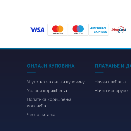
енглески
језику
ОНЛАЈН КУПОВИНА
ПЛАЋАЊЕ И Д
Упутство за онлајн куповину
Начин плаћања
Услови коришћења
Начин испоруке
Политика коришћења
колачића
Честа питања