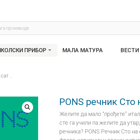
s
КОЛСКИ ПРИБОР
МАЛА МАТУРА
ВЕСТИ
PONS речник Сто на сат ИТАЛИЈАНСКИ
PONS речник Сто
Желите да мало “прођете” итал
сте га учили па желите да утв
речника? PONS Речник Сто на