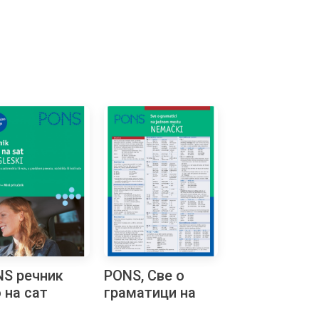
S речник
PONS, Све о
 на сат
граматици на
ГЛЕСКИ
једном месту за