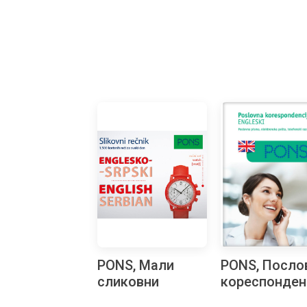
PONS, Мали
PONS, Посло
сликовни
кореспонден
речник српско-
на енглеско