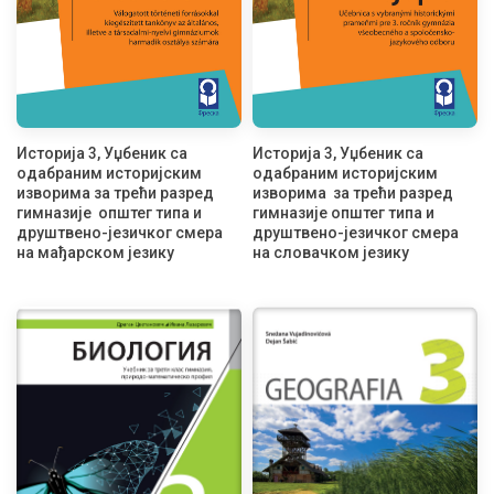
Историја 3, Уџбеник са
Историја 3, Уџбеник са
одабраним историјским
одабраним историјским
изворима за трећи разред
изворима за трећи разред
гимназије општег типа и
гимназије општег типа и
друштвено-језичког смера
друштвено-језичког смера
на мађарском језику
на словачком језику