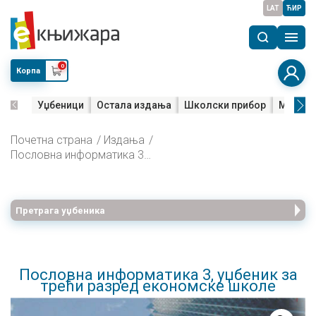
LAT
ЋИР
0
Корпа
Уџбеници
Остала издања
Школски прибор
Мала м
Почетна страна
Издања
Пословна информатика 3, уџбеник за трећи разред економске школе
Претрага уџбеника
Пословна информатика 3, уџбеник за
трећи разред економске школе