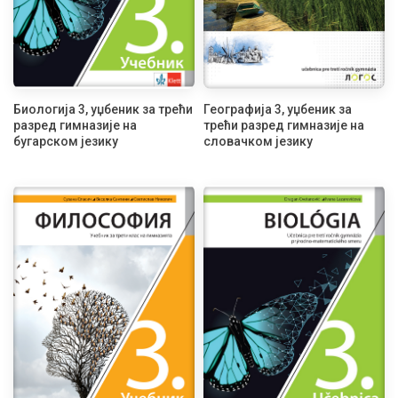
Биологија 3, уџбеник за трећи
Географија 3, уџбеник за
разред гимназије на
трећи разред гимназије на
бугарском језику
словачком језику