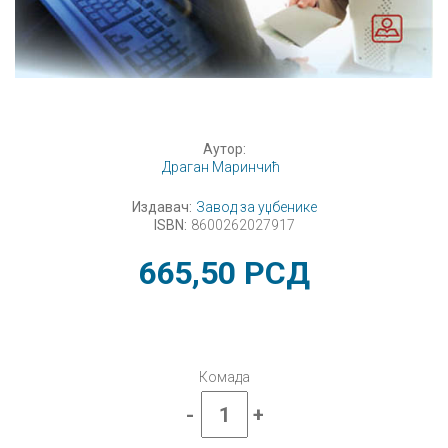
Аутор:
Драган Маринчић
Издавач:
Завод за уџбенике
ISBN:
8600262027917
665,50
РСД
Комада
-
+
Пословна
информатика