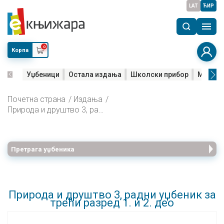
LAT
ЋИР
0
Корпа
Уџбеници
Остала издања
Школски прибор
Мала м
Почетна страна
Издања
Природа и друштво 3, радни уџбеник за трећи разред 1. и 2. део
Претрага уџбеника
Природа и друштво 3, радни уџбеник за
трећи разред 1. и 2. део