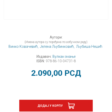
Аутори:
(Имена аутора су поређана по азбучном реду)
Винко Ковачевић,
Јелена Љубинковић,
Љубиша Нешић
Издавач:
Вулкан знање
ISBN:
978-86-10-04731-8
2.090,00
РСД
ДОДАЈ У КОРПУ