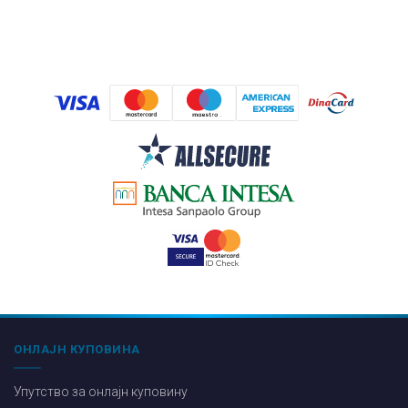
ОНЛАЈН КУПОВИНА
Упутство за онлајн куповину