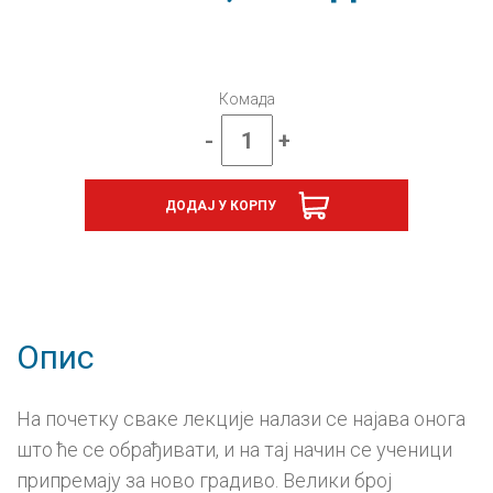
Комада
-
+
Природа
и
друштво
ДОДАЈ У КОРПУ
4,
уџбеник
из
2
дела
за
четврти
Опис
разред
количина
На почетку сваке лекције налази се најава онога
што ће се обрађивати, и на тај начин се ученици
припремају за ново градиво. Велики број