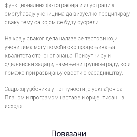
функционалних фотографија и илустрација
омогућавају ученицима да визуелно перципирају
сваку тему са којом се буду сусрели.
На крају сваког дела налазе се тестови који
ученицима могу помоћи око процењивања
квалитета стеченог знања. Присутни су и
одељенски задаци, намењени групном раду, који
помаже при развијању свести о сарадништву.
Садржај уџбеника у потпуности је усклађен са
Планом и програмом наставе и оријентисан на
исходе.
Повезани