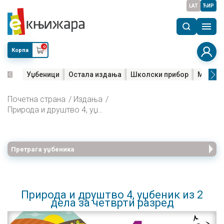
LAT
ЋИР
0
Корпа
Уџбеници
Остала издања
Школски прибор
Мала м
Почетна страна
Издања
Природа и друштво 4, уџбеник из 2 дела за четврти разред
Претрага уџбеника
Природа и друштво 4, уџбеник из 2
дела за четврти разред