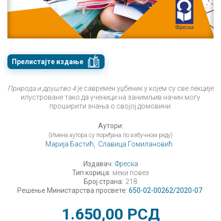
Прелистајте издање
Природа и друштво 4
је савремен уџбеник у којем су све лекције
илустроване тако да ученици на занимљив начин могу
проширити знања о својој домовини.
Аутори:
(Имена аутора су поређана по азбучном реду)
Марија Бастић,
Славица Гомилановић
Издавач:
Фреска
Тип корица:
меки повез
Број страна:
218
Решење Министарства просвете:
650-02-00262/2020-07
1.650,00
РСД