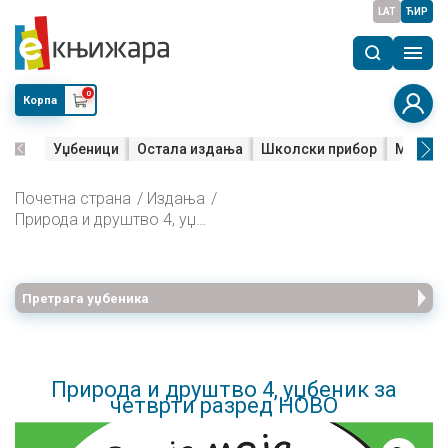
LAT
ЋИР
0
Корпа
Уџбеници
Остала издања
Школски прибор
Мала м
Почетна страна
Издања
Природа и друштво 4, уџбеник за четврти разред НОВО
Претрага уџбеника
Природа и друштво 4, уџбеник за
четврти разред НОВО