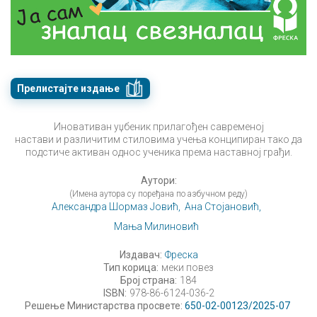
Прелистајте издање
Иновативан уџбеник прилагођен савременој
настави и различитим стиловима учења конципиран тако да
подстиче активан однос ученика према наставној грађи.
Аутори:
(Имена аутора су поређана по азбучном реду)
Александра Шормаз Јовић,
Ана Стојановић,
Мања Милиновић
Издавач:
Фреска
Тип корица:
меки повез
Број страна:
184
ISBN:
978-86-6124-036-2
Решење Министарства просвете:
650-02-00123/2025-07