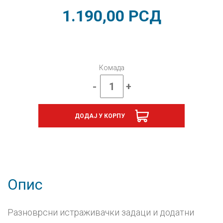
1.190,00
РСД
Комада
-
+
Природа
и
друштво
ДОДАЈ У КОРПУ
4,
уџбеник
за
четврти
разред
НОВО
количина
Опис
Разноврсни истраживачки задаци и додатни