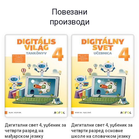
Повезани
производи
Дигитални свет 4, уџбеник за
Дигитални свет 4, уџбеник за
четврти разред на
четврти разред основне
мађарском језику
школе на словачком језику