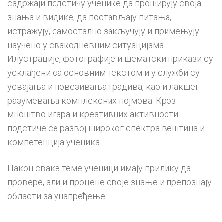
садржаји подстичу ученике да проширују своја
знања и видике, да постављају питања,
истражују, самостално закључују и примењују
научено у свакодневним ситуацијама.
Илустрације, фотографије и шематски прикази су
усклађени са основним текстом и у служби су
усвајања и повезивања градива, као и лакшег
разумевања комплексних појмова. Кроз
мноштво игара и креативних активности
подстиче се развој широког спектра вештина и
компетенција ученика.
Након сваке теме ученици имају прилику да
провере, али и процене своје знање и препознају
области за унапређење.