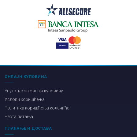
ОНЛАЈН КУПОВИНА
Упутство за онлајн куповину
Услови коришћења
Политика коришћења колачића
Честа питања
ПЛАЋАЊЕ И ДОСТАВА