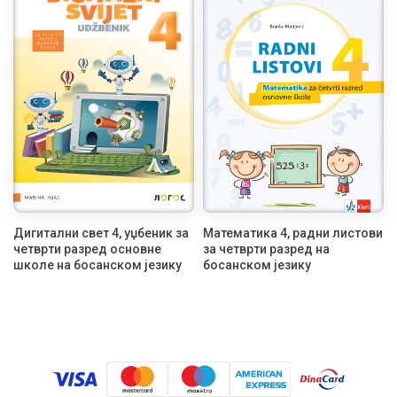
Дигитални свет 4, уџбеник за
Математика 4, радни листови
четврти разред основне
за четврти разред на
школе на босанском језику
босанском језику