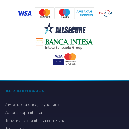
ОНЛАЈН КУПОВИНА
Упутство за онлајн куповину
Услови коришћења
Политика коришћења колачића
Честа питања