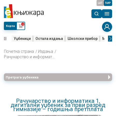
LAT
ЋИР
0
Корпа
Уџбеници
Остала издања
Школски прибор
Мала м
Почетна страна
Издања
Рачунарство и информатика 1, дигитални уџбеник за први разред гимназије – годишња претплата
Претрага уџбеника
Рачунарство и информатика 1,
дигитални уџбеник за први разред
гимназије – годишња претплата