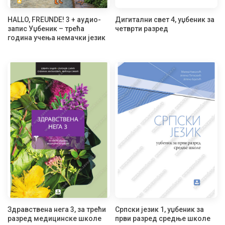
HALLO, FREUNDE! 3 + аудио-
Дигитални свет 4, уџбеник за
запис Уџбеник – трећа
четврти разред
година учења немачки језик
Здравствена нега 3, за трећи
Српски језик 1, уџбеник за
разред медицинске школе
први разред средње школе