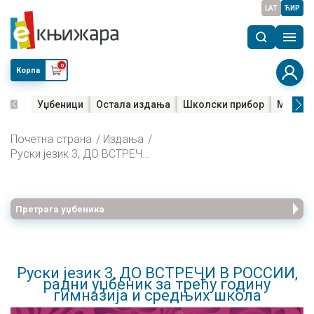
LAT
ЋИР
0
Корпа
Уџбеници
Остала издања
Школски прибор
Мала м
Почетна страна
Издања
Руски језик 3, ДО ВСТРЕЧИ В РОССИИ, радни уџбеник за трећу годину гимназија и средњих школа
Претрага уџбеника
Руски језик 3, ДО ВСТРЕЧИ В РОССИИ,
радни уџбеник за трећу годину
гимназија и средњих школа