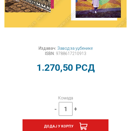
Издавач:
Завод за уџбенике
ISBN:
9788617210913
1.270,50
РСД
Комада
-
+
Руски
језик
3,
ДОДАЈ У КОРПУ
ДО