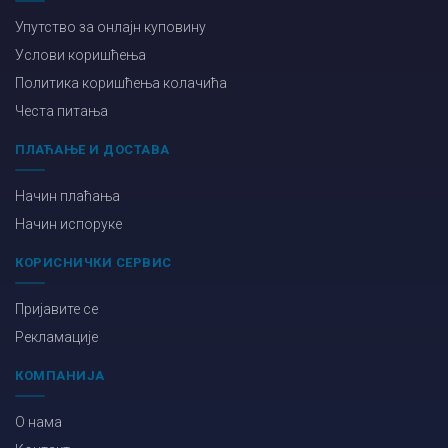
Упутство за онлајн куповину
Услови коришћења
Политика коришћења колачића
Честа питања
ПЛАЋАЊЕ И ДОСТАВА
Начин плаћања
Начин испоруке
КОРИСНИЧКИ СЕРВИС
Пријавите се
Рекламације
КОМПАНИЈА
О нама