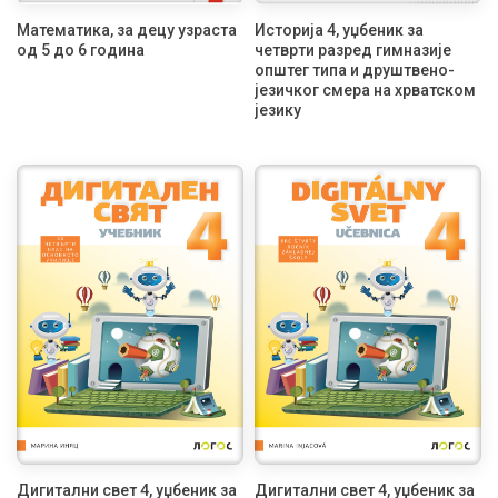
Математика, за децу узраста
Историја 4, уџбеник за
од 5 до 6 година
четврти разред гимназије
општег типа и друштвено-
језичког смера на хрватском
језику
Дигитални свет 4, уџбеник за
Дигитални свет 4, уџбеник за