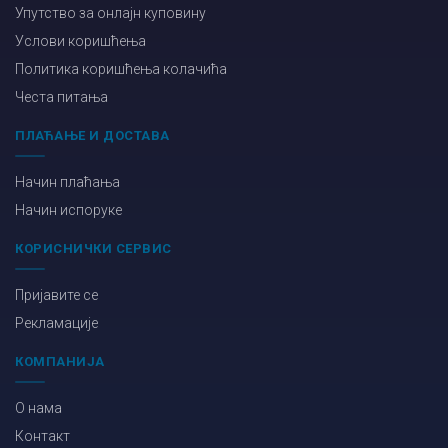
Упутство за онлајн куповину
Услови коришћења
Политика коришћења колачића
Честа питања
ПЛАЋАЊЕ И ДОСТАВА
Начин плаћања
Начин испоруке
КОРИСНИЧКИ СЕРВИС
Пријавите се
Рекламације
КОМПАНИЈА
О нама
Контакт