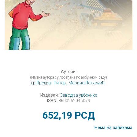
Аутори:
(Имена аутора су поређана по азбучном реду)
др Предраг Пипер,
Марина Петковић
Издавач:
Завод за уџбенике
ISBN:
8600262046079
652,19
РСД
Нема на залихама