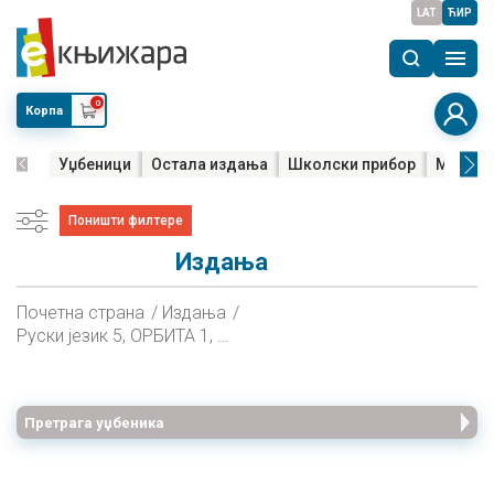
LAT
ЋИР
0
Корпа
Уџбеници
Остала издања
Школски прибор
Мала м
Поништи филтере
Издања
Почетна страна
Издања
Руски језик 5, ОРБИТА 1, Радна свеска за пети разред
Претрага уџбеника