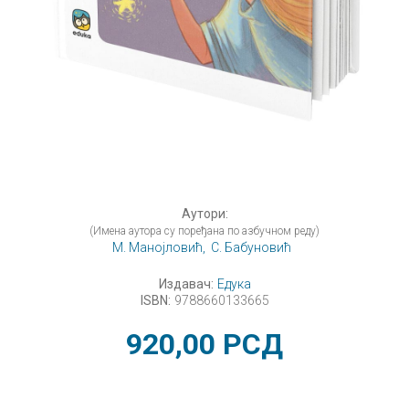
Аутори:
(Имена аутора су поређана по азбучном реду)
М. Манојловић,
С. Бабуновић
Издавач:
Едука
ISBN:
9788660133665
920,00
РСД