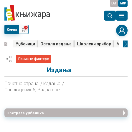
LAT
ЋИР
0
Корпа
Уџбеници
Остала издања
Школски прибор
Мала м
Поништи филтере
Издања
Почетна страна
Издања
Српски језик 5, Радна свеска за пети разред
Претрага уџбеника