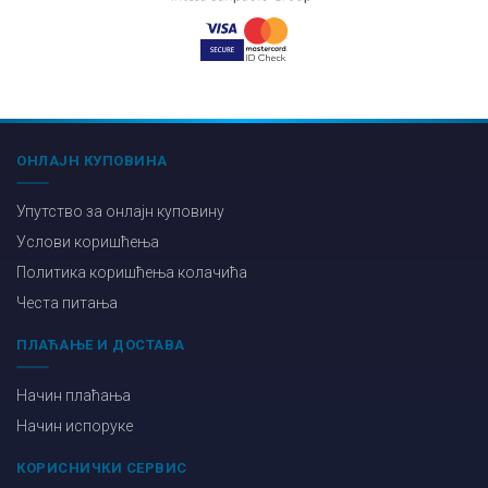
ОНЛАЈН КУПОВИНА
Упутство за онлајн куповину
Услови коришћења
Политика коришћења колачића
Честа питања
ПЛАЋАЊЕ И ДОСТАВА
Начин плаћања
Начин испоруке
КОРИСНИЧКИ СЕРВИС