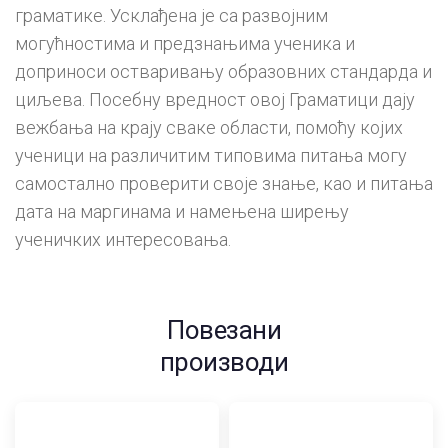
граматике. Усклађена је са развојним
могућностима и предзнањима ученика и
доприноси остваривању образовних стандарда и
циљева. Посебну вредност овој Граматици дају
вежбања на крају сваке области, помоћу којих
ученици на различитим типовима питања могу
самостално проверити своје знање, као и питања
дата на маргинама и намењена ширењу
ученичких интересовања.
Повезани
производи