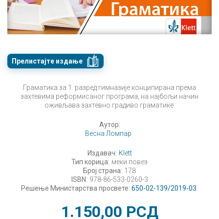
Прелистајте издање
Граматика за 1. разред гимназије конципирана према
захтевима реформисаног програма, на најбољи начин
оживљава захтевно градиво граматике.
Аутор:
Весна Ломпар
Издавач:
Klett
Тип корица:
меки повез
Број страна:
178
ISBN:
978-86-533-0260-3
Решење Министарства просвете:
650-02-139/2019-03
1.150,00
РСД