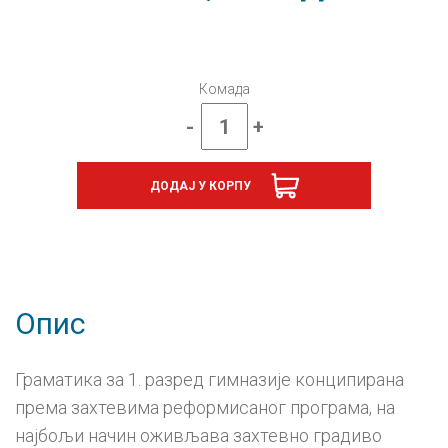
Комада
-
+
Српски
језик
1,
ДОДАЈ У КОРПУ
Граматика
за
први
разред
гимназије
количина
Опис
Граматика за 1. разред гимназије конципирана
према захтевима реформисаног програма, на
најбољи начин оживљава захтевно градиво