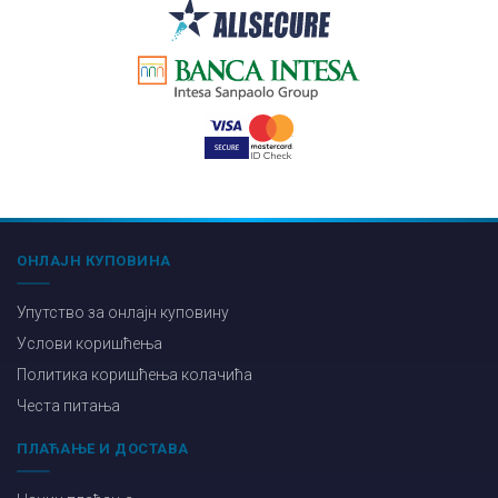
ОНЛАЈН КУПОВИНА
Упутство за онлајн куповину
Услови коришћења
Политика коришћења колачића
Честа питања
ПЛАЋАЊЕ И ДОСТАВА