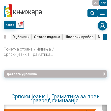
LAT
ЋИР
0
Корпа
Уџбеници
Остала издања
Школски прибор
Мала м
Почетна страна
Издања
Српски језик 1, Граматика за први разред гимназије
Претрага уџбеника
Српски језик 1, Граматика за први
разред гимназије