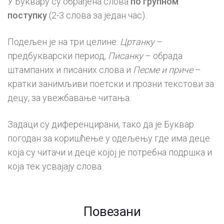
У Буквару су обрађена слова
по групном
количина
поступку
(2-3 слова за један час).
Подељен је на три целине:
Цртанку
–
предбукварски период,
Писанку
– обрада
штампаних и писаних слова и
Песме и приче
–
кратки занимљиви поетски и прозни текстови за
децу, за увежбавање читања.
Задаци су диференцирани, тако да је Буквар
погодан за коришћење у одељењу где има деце
која су читачи и деце којој је потребна подршка и
која тек усвајају слова.
Повезани