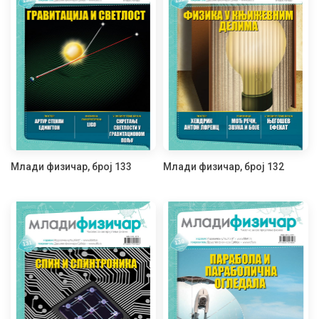
Млади физичар, број 133
Млади физичар, број 132