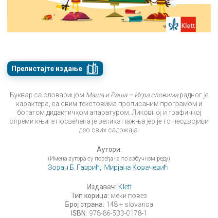
Прелистајте издање
Буквар са словарицом
Маша и Раша – Игра словима
радног је
карактера, са свим текстовима прописаним програмом и
богатом дидактичком апаратуром. Ликовној и графичкој
опреми књиге посвећена је велика пажња јер је то неодвојиви
део свих садржаја.
Аутори:
(Имена аутора су поређана по азбучном реду)
Зоран Б. Гаврић,
Мирјана Ковачевић
Издавач:
Klett
Тип корица:
меки повез
Број страна:
148 + slovarica
ISBN:
978-86-533-0178-1