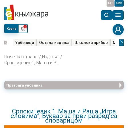
LAT
ЋИР
0
Корпа
Уџбеници
Остала издања
Школски прибор
Мала м
Почетна страна
Издања
Српски језик 1, Маша и Раша „Игра словима”, Буквар за први разред са словарицом
Претрага уџбеника
Српски језик 1, Маша и Раша „Игра
словима”, Буквар за први разред са
словарицом