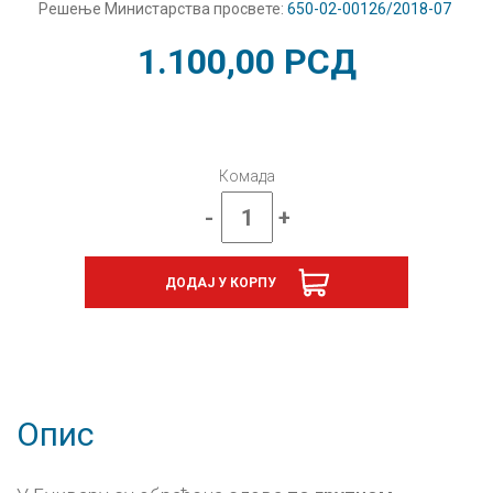
Решење Министарства просвете:
650-02-00126/2018-07
1.100,00
РСД
Комада
-
+
Српски
језик
1,
ДОДАЈ У КОРПУ
Маша
и
Раша
„Игра
словима”,
Буквар
за
Опис
први
разред
са
словарицом