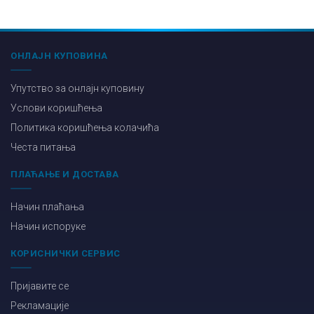
ОНЛАЈН КУПОВИНА
Упутство за онлајн куповину
Услови коришћења
Политика коришћења колачића
Честа питања
ПЛАЋАЊЕ И ДОСТАВА
Начин плаћања
Начин испоруке
КОРИСНИЧКИ СЕРВИС
Пријавите се
Рекламације