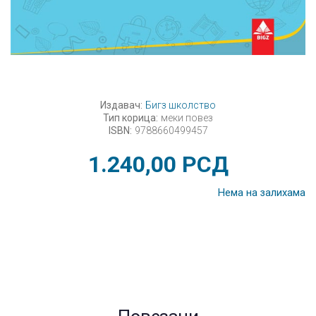
Издавач:
Бигз школство
Тип корица:
меки повез
ISBN:
9788660499457
1.240,00
РСД
Нема на залихама