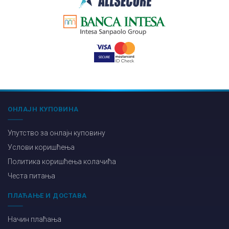
ОНЛАЈН КУПОВИНА
Упутство за онлајн куповину
Услови коришћења
Политика коришћења колачића
Честа питања
ПЛАЋАЊЕ И ДОСТАВА
Начин плаћања