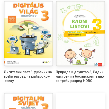
Дигитални свет 3, уџбеник за
Природа и друштво 3, Радни
трећи разред на мађарском
листови на босанском језику
језику
за трећи разред НОВО