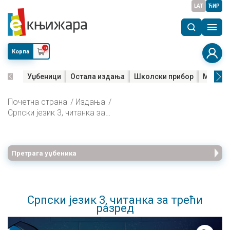
LAT
ЋИР
0
Корпа
Уџбеници
Остала издања
Школски прибор
Мала м
Почетна страна
Издања
Српски језик 3, читанка за трећи разред
Претрага уџбеника
Српски језик 3, читанка за трећи
разред